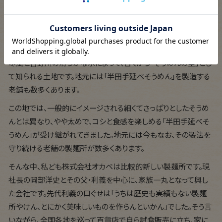
うどんと言うにはやや細い、
そうめんと言うにはやや太い、
小麦の中心部と自然塩にこだわった手延べ麺。
徳島県美馬郡つるぎ町の半田地区は、四国山地から吹き降ろす
寒風と吉野川の清らかな水によって、古くから「そうめんの里」とし
て知られる土地です。地元には「半田手延べそうめん」を製造する
老舗も数多くあります。
この地では、一般的にイメージされる細くてさっぱりとしたそうめ
んとは異なり、やや太めで、コシと食感を楽しめる「半田手延べそ
うめん」が受け継がれてきました。地元には今もなお、その製法を
守り続ける老舗の製麺所が数多くあります。
そんな中、私ども株式会社オカベは比較的新しい製麺所です。現
社長の岡部洋史とその父・利義を中心に、家族一丸となって興し
た会社です。先代利義の口ぐせは「うちは歴史も実績もない製麺
所やけん、とにかく美味しいものを作らんといかん」でした。そう言
いながら、全国各地を巡って百貨店で自ら試食販売に立ち、家に