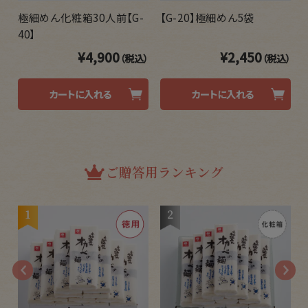
極細めん化粧箱30人前【G-
【G-20】極細めん5袋
40】
¥4,900
¥2,450
）
（税込）
（税込）
カートに入れる
カートに入れる
ご贈答用ランキング