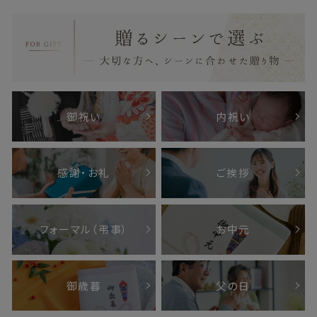
御祝い
内祝い
感謝・お礼
ご挨拶
フォーマル（弔事）
お中元
御歳暮
父の日