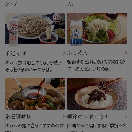
ん。
タイプ。
ふしめん
手延そば
製麺するときにできる端の部分
オカベ独自配合の小麦粉8割・
で、くるんと丸い形の麺。
そば粉2割のハチニそば。
厳選調味料
季節のうまいもん
オカベの麺に合うおすすめの調
四国からお届けする四季折々の