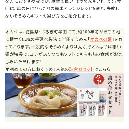
な方におすすめなのが、縁起の良い“そうめんギフト”です。今
回は、母の日にぴったりの簡単アレンジレシピ5選と、失敗し
ないそうめんギフトの選び方をご紹介します。
オカベは、徳島県・つるぎ町半田にて、約300年前からこの地
に根付く伝統の手延べ製法で半田そうめん「
オカベの麺
」を作
っております。一般的なそうめんよりは太く、うどんよりは細い
麺が特長で、コシがありつつもソフトでもちもちの食感がお楽
しみいただけます！
▼初めての方におすすめ！人気の
詰合せセット
はこちら