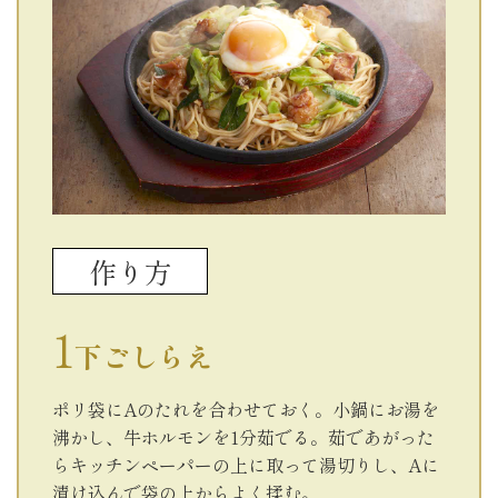
作り方
下ごしらえ
ポリ袋にAのたれを合わせておく。小鍋にお湯を
沸かし、牛ホルモンを1分茹でる。茹であがった
らキッチンペーパーの上に取って湯切りし、Aに
漬け込んで袋の上からよく揉む。