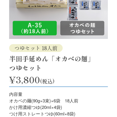
つゆセット 18人前
半田手延めん「オカベの麺」
つゆセット
¥3,800
(税込)
内容量
オカベの麺(90g×3束)×6袋 18人前
かけ用濃縮つゆ(20ml×4袋)
つけ用ストレートつゆ(60ml×8袋)