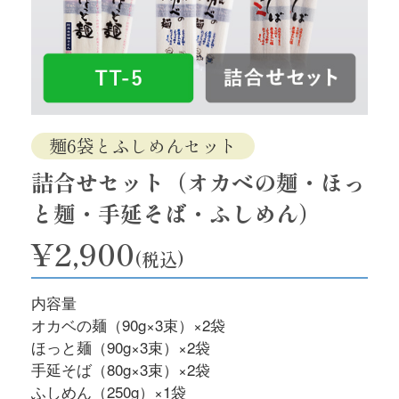
麺6袋とふしめんセット
詰合せセット（オカベの麺・ほっ
と麺・手延そば・ふしめん）
¥2,900
(税込)
内容量
オカベの麺（90g×3束）×2袋
ほっと麺（90g×3束）×2袋
手延そば（80g×3束）×2袋
ふしめん（250g）×1袋