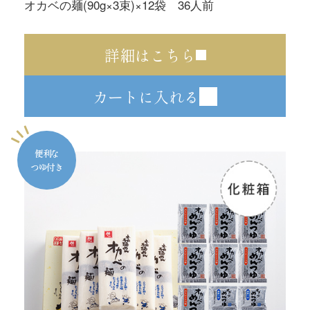
オカベの麺(90g×3束)×12袋 36人前
詳細はこちら
カートに入れる
便利な
つゆ付き