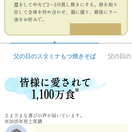
蓋をして中火で2～3分蒸し焼きにする。卵を取り
出して全体を炒め合わせ、器に盛り、最後にラー
油をお好みで。
父の日のスタミナもつ焼きそば
父の日の
さまざまな喜びの声が届いています。
※2025年売上実績