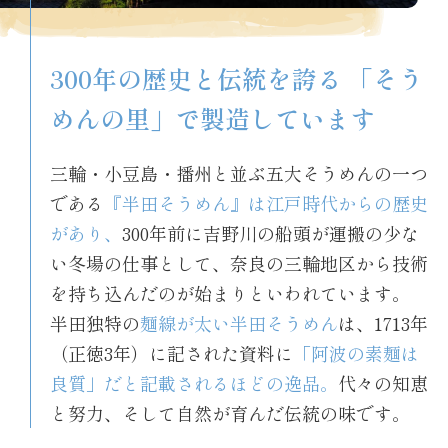
300年の歴史と伝統を誇る
「そう
めんの里」で製造しています
三輪・小豆島・播州と並ぶ五大そうめんの一つ
である
『半田そうめん』は江戸時代からの歴史
があり、
300年前に吉野川の船頭が運搬の少な
い冬場の仕事として、奈良の三輪地区から技術
を持ち込んだのが始まりといわれています。
半田独特の
麺線が太い半田そうめん
は、1713年
（正徳3年）に記された資料に
「阿波の素麺は
良質」だと記載されるほどの逸品。
代々の知恵
と努力、そして自然が育んだ伝統の味です。