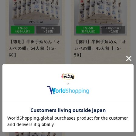
【徳用】半田手延めん「オ
【徳用】半田手延めん「オ
カベの麺」54人前【TS-
カベの麺」45人前【TS-
60】
50】
¥7,500
¥6,300
(税込)
(税込)
カートに入れる
カートに入れる