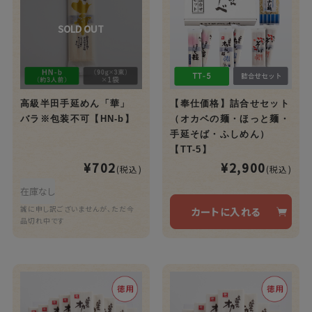
高級半田手延めん「華」
【奉仕価格】詰合せセット
バラ※包装不可【HN-b】
（オカベの麺・ほっと麺・
手延そば・ふしめん）
【TT-5】
¥702
¥2,900
(税込)
(税込)
在庫なし
誠に申し訳ございませんが、ただ今
カートに入れる
品切れ中です