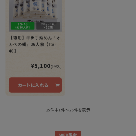
【徳用】半田手延めん「オ
カベの麺」36人前【TS-
40】
¥5,100
(税込)
カートに入れる
25件中1件～25件を表示
WEB限定