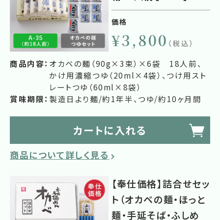
価格
¥3,800
（税込）
商品内容：
オカベの麺（90g×3束）×6袋 18人前、
かけ用濃縮つゆ（20ml×4袋）、つけ用スト
レートつゆ（60ml×8袋）
賞味期限：
製造日より麺/約1年半、つゆ/約10ヶ月間
カートに入れる
商品について詳しく見る
【奉仕価格】詰合せセッ
ト（オカベの麺・ほっと
麺・手延そば・ふしめ