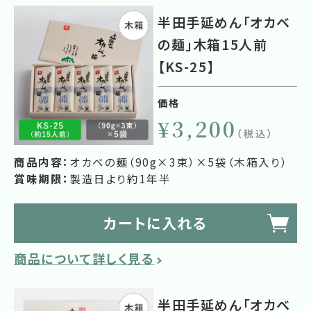
半田手延めん「オカベ
の麺」木箱15人前
【KS-25】
価格
¥3,200
（税込）
商品内容：
オカベの麺（90g×3束）×5袋（木箱入り）
賞味期限：
製造日より約1年半
カートに入れる
商品について詳しく見る
半田手延めん「オカベ