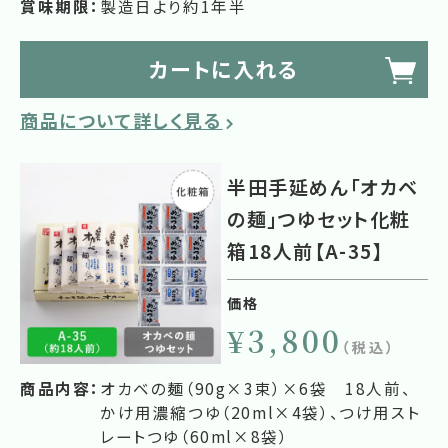
賞味期限：
製造日より約1年半
カートに入れる
商品について詳しく見る
半田手延めん「オカベ
の麺」つゆセット化粧
箱18人前【A-35】
価格
¥3,800
（税込）
商品内容：
オカベの麺（90g×3束）×6袋 18人前、
かけ用濃縮つゆ（20ml×4袋）、つけ用スト
レートつゆ（60ml×8袋）