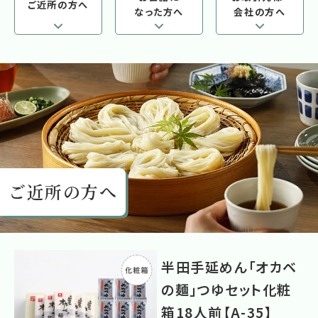
ご近所の方へ
なった方へ
会社の方へ
ご近所の方へ
半田手延めん「オカベ
の麺」つゆセット化粧
箱18人前【A-35】