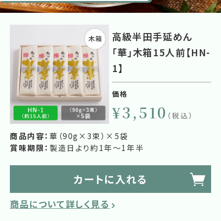
高級半田手延めん
「華」木箱15人前【HN-
1】
価格
¥3,510
（税込）
商品内容：
華（90g×3束）×5袋
賞味期限：
製造日より約1年～1年半
カートに入れる
商品について詳しく見る