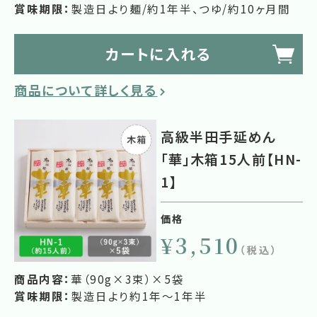
賞味期限：
製造日より麺/約1年半、つゆ/約10ヶ月間
カートに入れる
商品について詳しく見る
高級半田手延めん
「華」木箱15人前【HN-
1】
価格
¥3,510
（税込）
商品内容：
華（90g×3束）×5袋
賞味期限：
製造日より約1年～1年半