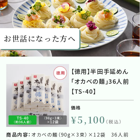
お世話になった方へ
【徳用】半田手延めん
「オカベの麺」36人前
【TS-40】
価格
¥5,100
（税込）
商品内容：
オカベの麺（90g×3束）×12袋 36人前