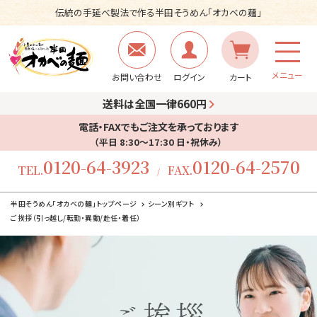
伝統の手延べ製法で作る半田そうめん「オカベの麺」
メニュー
お問い合わせ
ログイン
カート
送料は全国一律660円
電話・FAXでもご注文を承っております
（平日 8:30〜17:30 日・祝休み）
0120-64-3923
0120-64-2570
TEL.
FAX.
/
半田そうめん「オカベの麺」トップページ
シーン別ギフト
ご挨拶（引っ越し/転勤・異動/赴任・着任）