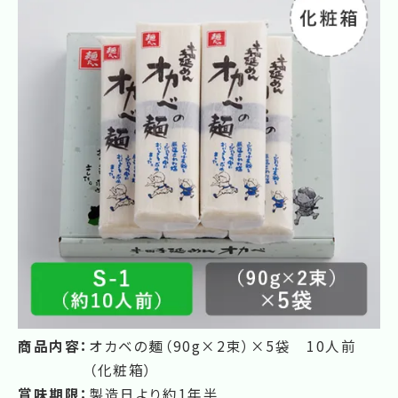
商品内容：
オカベの麺（90g×2束）×5袋 10人前
（化粧箱）
賞味期限：
製造日より約1年半