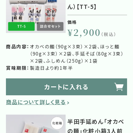
ん）【TT-5】
価格
¥2,900
（税込）
商品内容：
オカベの麺（90g×3束）×2袋、ほっと麺
（90g×3束）×2袋、手延そば（80g×3束）
×2袋、ふしめん（250g）×1袋
賞味期限：
製造日より約1年半
カートに入れる
商品について詳しく見る
半田手延めん「オカベ
の麺」化粧小箱3人前