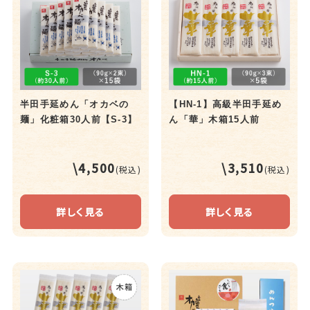
半田手延めん「オカベの
【HN-1】高級半田手延め
麺」化粧箱30人前【S-3】
ん「華」木箱15人前
\4,500
\3,510
(税込)
(税込)
詳しく見る
詳しく見る