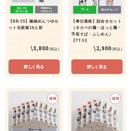
【BB-35】極細めんつゆセ
【奉仕価格】詰合せセット
ット化粧箱18人前
（オカベの麺・ほっと麺・
手延そば・ふしめん）
【TT-5】
\3,800
\2,900
(税込)
(税込)
詳しく見る
詳しく見る