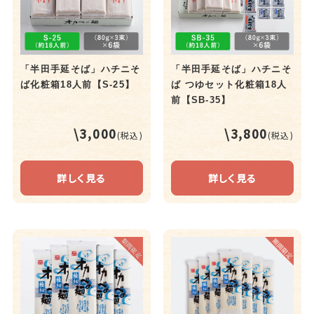
「半田手延そば」ハチニそ
「半田手延そば」ハチニそ
ば化粧箱18人前【S-25】
ば つゆセット化粧箱18人
前【SB-35】
\3,000
\3,800
(税込)
(税込)
詳しく見る
詳しく見る