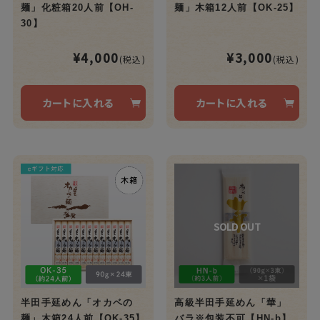
麺」化粧箱20人前【OH-
麺」木箱12人前【OK-25】
30】
¥4,000
¥3,000
(税込)
(税込)
カートに入れる
カートに入れる
半田手延めん「オカベの
高級半田手延めん「華」
麺」木箱24人前【OK-35】
バラ※包装不可【HN-b】