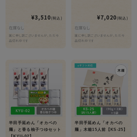
¥3,510
¥7,020
(税込)
(税込)
在庫なし
在庫なし
誠に申し訳ございませんが、ただ今
誠に申し訳ございませんが、ただ今
品切れ中です
品切れ中です
半田手延めん「オカベの
半田手延めん「オカベの
麺」と香る柚子つゆセット
麺」木箱15人前【KS-25】
【KYU-02】