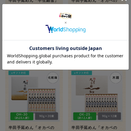
半田手延めん「半生細雪」
半田手延めん「オカベの
つゆセット30人前【OA-
麺」化粧箱13人前【OH-
2】
20】
¥5,500
¥2,700
(税込)
(税込)
カートに入れる
カートに入れる
半田手延めん「オカベの
半田手延めん「オカベの