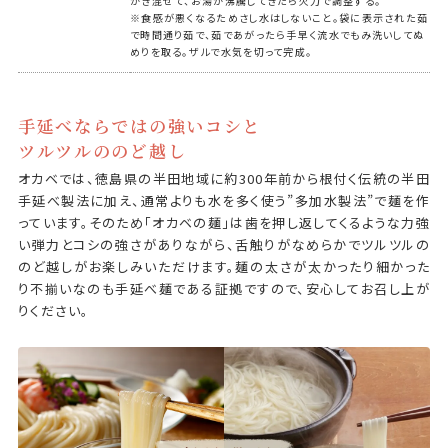
かき混ぜて、お湯が沸騰してきたら火力で調整する。
※食感が悪くなるためさし水はしないこと。袋に表示された茹
で時間通り茹で、茹であがったら手早く流水でもみ洗いしてぬ
めりを取る。ザルで水気を切って完成。
手延べならではの強いコシと
ツルツルののど越し
オカベでは、徳島県の半田地域に約300年前から根付く伝統の半田
手延べ製法に加え、通常よりも水を多く使う”多加水製法”で麺を作
っています。そのため「オカベの麺」は歯を押し返してくるような力強
い弾力とコシの強さがありながら、舌触りがなめらかでツルツルの
のど越しがお楽しみいただけます。麺の太さが太かったり細かった
り不揃いなのも手延べ麺である証拠ですので、安心してお召し上が
りください。