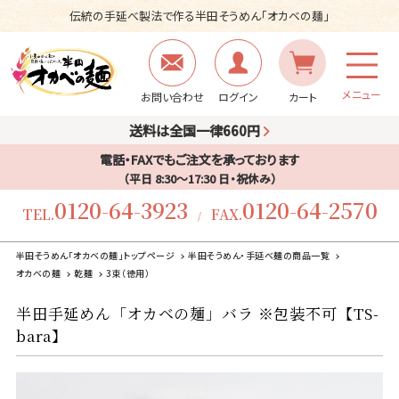
伝統の手延べ製法で作る半田そうめん「オカベの麺」
メニュー
お問い合わせ
ログイン
カート
送料は全国一律660円
電話・FAXでもご注文を承っております
（平日 8:30〜17:30 日・祝休み）
0120-64-3923
0120-64-2570
TEL.
FAX.
/
半田そうめん「オカベの麺」トップページ
半田そうめん・手延べ麺の商品一覧
オカベの麺
乾麺
3束（徳用）
半田手延めん「オカベの麺」バラ ※包装不可【TS-
bara】