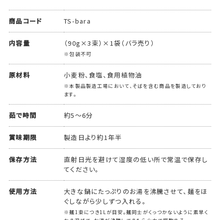
商品コード
TS-bara
内容量
（90g×3束）×1袋（バラ売り）
※包装不可
原材料
小麦粉、食塩、食用植物油
※本製品製造工場において、そばを含む商品を製造しており
ます。
茹で時間
約5～6分
賞味期限
製造日より約1年半
保存方法
直射日光を避けて湿度の低い所で常温で保存し
てください。
使用方法
大きな鍋にたっぷりのお湯を沸騰させて、麺をほ
ぐしながら少しずつ入れる。
※麺1束につき1Lが目安。麺同士がくっつかないように素早く