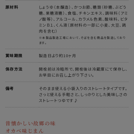
原材料
しょうゆ（本醸造）、かつお節、糖類（砂糖、ぶどう
糖、果糖液糖）、食塩、チキンエキス、調味料（アミ
ノ酸等）、アルコール、カラメル色素、酸味料、ビタ
ミンＢ１、くん液（原材料の一部に小麦、大豆、鶏
肉を含む）
※本製品製造工場において、そばを含む商品を製造しており
ます。
賞味期限
製造日より約10ヶ月
保存方法
開栓前は冷暗所で、開栓後は冷蔵庫にて保存し、
お早目にお召し上がり下さい。
備考
そのまま使える小袋入りのストレートタイプです。
さっと使える手軽さと、しっかりとした美味しさの
ストレートつゆです♪
昔懐かしい故郷の味
オカベ味じまん