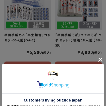
半田手延めん「半生細雪」つゆ
「半田手延そば」ハチニそば つ
セット30人前【OA-2】
ゆセット化粧箱18人前【SB-
35】
¥5,500
¥3,800
(税込)
(税込)
カートに入れる
カートに入れる