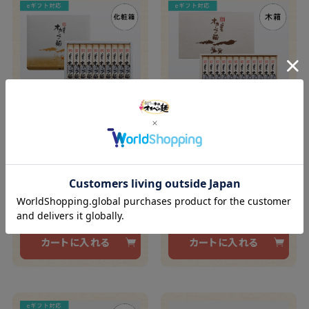
半田手延めん「オカベの
半田手延めん「オカベの
麺」化粧箱20人前【OH-
麺」木箱12人前【OK-25】
30】
¥4,000
¥3,000
(税込)
(税込)
カートに入れる
カートに入れる