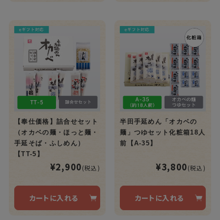
【奉仕価格】詰合せセット
半田手延めん「オカベの
（オカベの麺・ほっと麺・
麺」つゆセット化粧箱18人
手延そば・ふしめん）
前【A-35】
【TT-5】
¥2,900
¥3,800
(税込)
(税込)
カートに入れる
カートに入れる