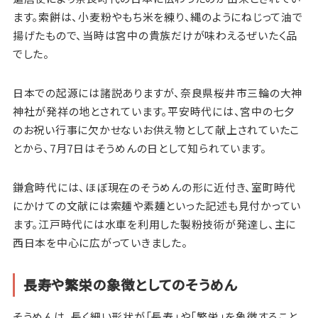
ます。索餅は、小麦粉やもち米を練り、縄のようにねじって油で
揚げたもので、当時は宮中の貴族だけが味わえるぜいたく品
でした。
日本での起源には諸説ありますが、奈良県桜井市三輪の大神
神社が発祥の地とされています。平安時代には、宮中の七夕
のお祝い行事に欠かせないお供え物として献上されていたこ
とから、7月7日はそうめんの日として知られています。
鎌倉時代には、ほぼ現在のそうめんの形に近付き、室町時代
にかけての文献には索麺や素麺といった記述も見付かってい
ます。江戸時代には水車を利用した製粉技術が発達し、主に
西日本を中心に広がっていきました。
長寿や繁栄の象徴としてのそうめん
そうめんは、長く細い形状が「長寿」や「繁栄」を象徴すること