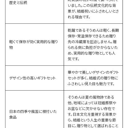
歴史と伝統
いました。この伝統文化的な背
景が、結婚祝いにふさわしいとさ
れる理由です。
乾麺であるそうめんは軽く、長期
保存・常温保存できるため贈り
軽くて保存が効く実用的な贈り
先の冷蔵庫を圧迫しません。贈
物
られる側に負担がかからないた
め、実用的な贈り物としても人
気です。
華やかで美しいデザインのギフト
デザイン性の高いギフトセット
セットが多く、結婚式の贈り物に
ふさわしい見た目も魅力です。
そうめんは夏の風物詩である
他、地域によっては冠婚葬祭や
お盆などに欠かせない存在で
日本の四季や風習に根付いた
す。日本文化を重視する背景か
食品
ら、結婚という人生の重要な節
目に、贈り物として選ばれること