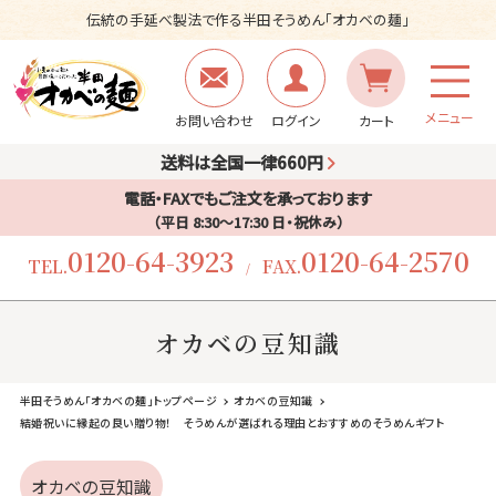
伝統の手延べ製法で作る半田そうめん「オカベの麺」
メニュー
お問い合わせ
ログイン
カート
送料は全国一律660円
電話・FAXでもご注文を承っております
（平日 8:30〜17:30 日・祝休み）
0120-64-3923
0120-64-2570
TEL.
FAX.
/
オカベの豆知識
半田そうめん「オカベの麺」トップページ
オカベの豆知識
結婚祝いに縁起の良い贈り物！ そうめんが選ばれる理由とおすすめのそうめんギフト
オカベの豆知識