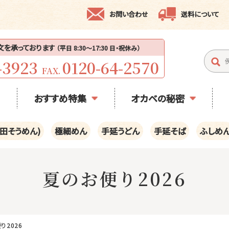
お問い合わせ
送料について
注文を承っております
（平日 8:30〜17:30 日・祝休み）
-3923
0120-64-2570
FAX.
おすすめ特集
オカベの秘密
田そうめん)
極細めん
手延うどん
手延そば
ふしめ
夏のお便り2026
り2026