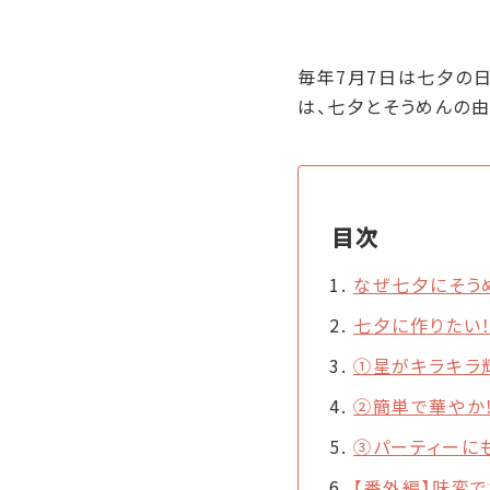
毎年7月7日は七夕の日
は、七夕とそうめんの
目次
なぜ七夕にそう
七夕に作りたい
①星がキラキラ
②簡単で華やか
③パーティーにも
【番外編】味変