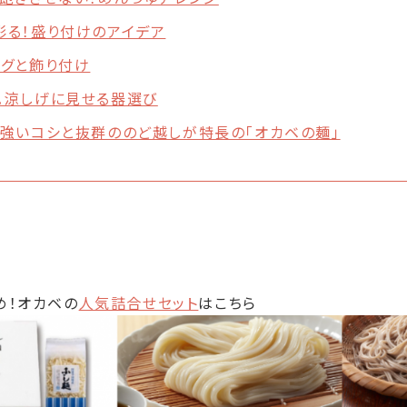
彩る！盛り付けのアイデア
ングと飾り付け
。涼しげに見せる器選び
！強いコシと抜群ののど越しが特長の「オカベの麺」
め！オカベの
人気詰合せセット
はこちら