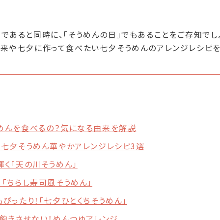
であると同時に、「そうめんの日」でもあることをご存知でし
由来や七夕に作って食べたい七夕そうめんのアレンジレシピを
めんを食べるの？気になる由来を解説
！七夕そうめん華やかアレンジレシピ3選
輝く「天の川そうめん」
！「ちらし寿司風そうめん」
ぴったり！「七夕ひとくちそうめん」
で飽きさせない！めんつゆアレンジ