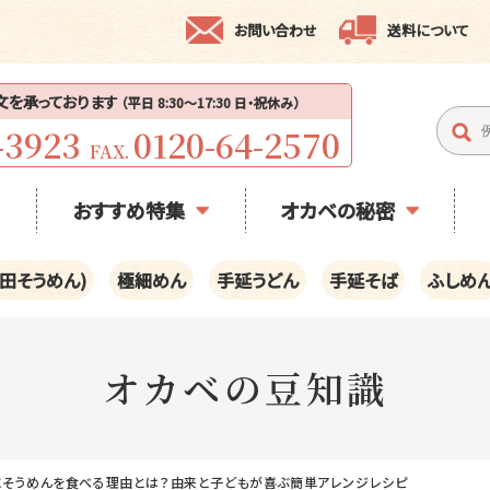
お問い合わせ
送料について
注文を承っております
（平日 8:30〜17:30 日・祝休み）
-3923
0120-64-2570
FAX.
おすすめ特集
オカベの秘密
田そうめん)
極細めん
手延うどん
手延そば
ふしめ
オカベの豆知識
にそうめんを食べる理由とは？由来と子どもが喜ぶ簡単アレンジレシピ