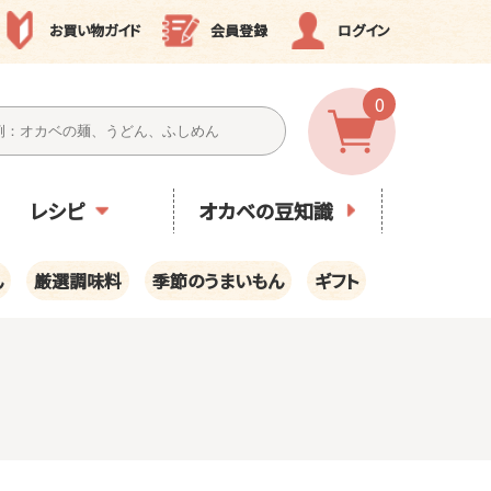
お買い物ガイド
会員登録
ログイン
0
レシピ
オカベの豆知識
ん
厳選調味料
季節のうまいもん
ギフト