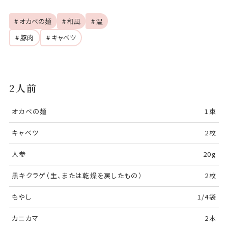
# オカベの麺
# 和風
# 温
# 豚肉
# キャベツ
2人前
オカベの麺
1束
キャベツ
2枚
人参
20g
黒キクラゲ（生、または乾燥を戻したもの）
2枚
もやし
1/4袋
カニカマ
2本