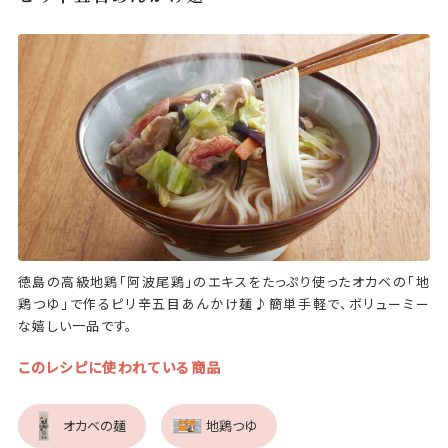
徳島の高級地鶏「阿波尾鶏」のエキスをたっぷり使ったオカベの「地
鶏つゆ」で作るピリ辛五目あんかけ麺♪簡単手軽で、ボリューミー
な嬉しい一品です。
このレシピに使われている商品
オカベの麺
地鶏つゆ