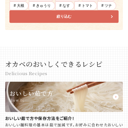
# 大根
# きゅうり
# なす
# トマト
# ツナ
絞り込む
オカベのおいしくできるレシピ
Delicious Recipes
おいしい茹で方
How to
おいしい茹で方や保存方法をご紹介！
おいしい麺料理の基本は茹で加減です。お好みに合わせたおいしい