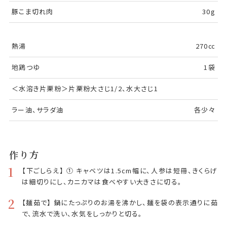
豚こま切れ肉
30g
熱湯
270㏄
地鶏つゆ
1袋
＜水溶き片栗粉＞片栗粉大さじ1/2、水大さじ1
ラー油、サラダ油
各少々
作り方
1
【下ごしらえ】 ① キャベツは1.5cm幅に、人参は短冊、きくらげ
は細切りにし、カニカマは食べやすい大きさに切る。
2
【麺茹で】 鍋にたっぷりのお湯を沸かし、麺を袋の表示通りに茹
で、流水で洗い、水気をしっかりと切る。