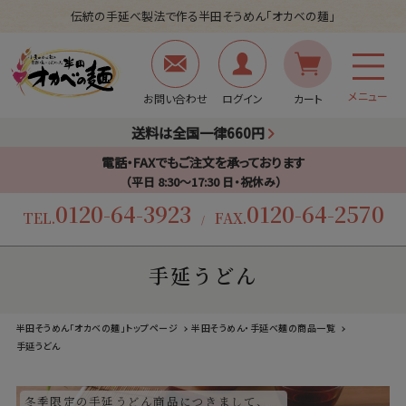
伝統の手延べ製法で作る半田そうめん「オカベの麺」
メニュー
お問い合わせ
ログイン
カート
送料は全国一律660円
電話・FAXでもご注文を承っております
（平日 8:30〜17:30 日・祝休み）
0120-64-3923
0120-64-2570
TEL.
FAX.
/
手延うどん
半田そうめん「オカベの麺」トップページ
半田そうめん・手延べ麺の商品一覧
手延うどん
冬季限定の手延うどん商品につきまして、