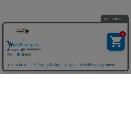
オカベの手延うどんの特徴
北海道産小麦を贅沢に使用。甘みと食感を
最大限に引き出した麺のハーモニー。
何種類もの小麦粉から厳選した小麦粉は北海道ならではの栽培方
法で育った【秋播き（あきまき）小麦】のきたほなみ。寒い冬を越冬し
た力強く上品な甘みが特長の小麦です。その小麦も中心部分のみを
贅沢に使い、手延製法で麺の甘味を最大限までに引き出したのが、