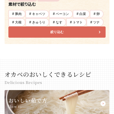
素材で絞り込む
# 豚肉
# キャベツ
# ベーコン
# 白菜
# 卵
# 大根
# きゅうり
# なす
# トマト
# ツナ
絞り込む
オカベのおいしくできるレシピ
Delicious Recipes
おいしい茹で方
How to