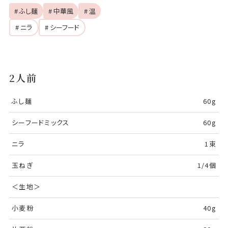
# ふし麺
# 中華風
# 温
# ニラ
# シーフード
2人前
ふし麺
60g
シーフードミックス
60g
ニラ
1束
玉ねぎ
1/4個
＜生地＞
小麦粉
40g