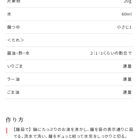
片栗粉
20g
水
60ml
麺つゆ
小さじ1
＜たれ＞
醤油・酢・水
2：1：1くらいの割合で
いりごま
適量
ラー油
適量
ごま油
適量
作り方
1
【麺茹で】 鍋にたっぷりのお湯を沸かし、麺を袋の表示通りに茹
でる。流水で洗い、麺をギュッと絞って水気をしっかりと切る。