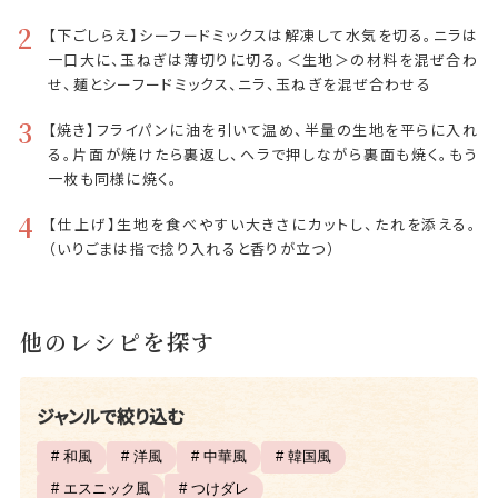
2
【下ごしらえ】シーフードミックスは解凍して水気を切る。ニラは
一口大に、玉ねぎは薄切りに切る。＜生地＞の材料を混ぜ合わ
せ、麺とシーフードミックス、ニラ、玉ねぎを混ぜ合わせる
3
【焼き】フライパンに油を引いて温め、半量の生地を平らに入れ
る。片面が焼けたら裏返し、ヘラで押しながら裏面も焼く。もう
一枚も同様に焼く。
4
【仕上げ】生地を食べやすい大きさにカットし、たれを添える。
（いりごまは指で捻り入れると香りが立つ）
他のレシピを探す
ジャンルで絞り込む
# 和風
# 洋風
# 中華風
# 韓国風
# エスニック風
# つけダレ