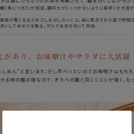
大きな鍋にたっぷりのお湯を沸騰させて、麺をほぐしながら少
麺1束につき1Lが目安。麺同士がくっつかないように素早くかき混
。
食感が悪くなるためさし水はしないこと。袋に表示された茹で時間
洗いしてぬめりを取る。ザルで水気を切って完成。
えがあり、
お味噌汁やサラダに大活躍
ふしめん”と言います。少し平べったいのでお味噌汁はもちろ
させる時の麺の端なので、オカベの麺と同じくコシが強く、も