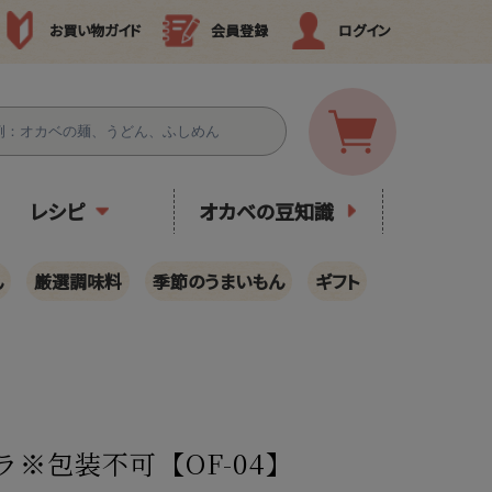
お買い物ガイド
会員登録
ログイン
レシピ
オカベの豆知識
ん
厳選調味料
季節のうまいもん
ギフト
※包装不可【OF-04】