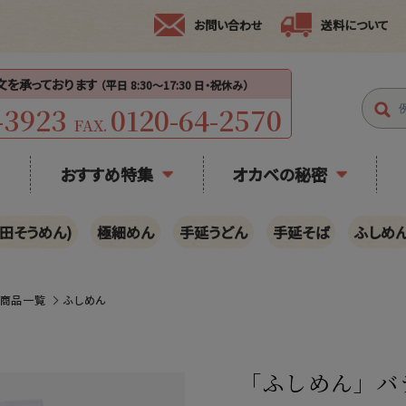
お問い合わせ
送料について
注文を承っております
（平日 8:30〜17:30 日・祝休み）
-3923
0120-64-2570
FAX.
おすすめ特集
オカベの秘密
田そうめん)
極細めん
手延うどん
手延そば
ふしめ
の商品一覧
ふしめん
「ふしめん」バラ