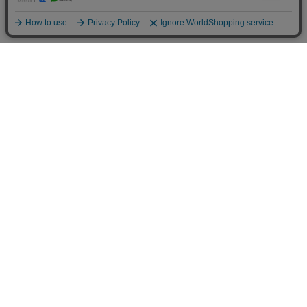
オカベのふしめんの特徴
もっちりとした歯ごたえがあり、
お味噌汁やサラダに大活躍
麺を製造する時に出来る麺の端を”ふしめん”と言います。少し平べ
ったいのでお味噌汁はもちろん、サラダではマカロニの代わりにお
使いいただけます。麺を乾燥・熟成させる時の麺の端なので、オカベ
の麺と同じくコシが強く、もっちりした食感がお楽しみいただけます。