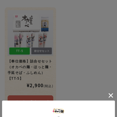
【奉仕価格】詰合せセット
（オカベの麺・ほっと麺・
手延そば・ふしめん）
【TT-5】
¥2,900
(税込)
カートに入れる