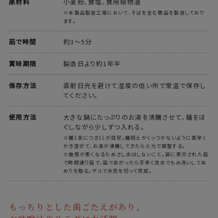
原材料
小麦粉、食塩、食用植物油
※本製品製造工場において、そばを含む商品を製造しており
ます。
茹で時間
約3～5分
賞味期限
製造日より約1年半
保存方法
直射日光を避けて湿度の低い所で常温で保存し
てください。
使用方法
大きな鍋にたっぷりのお湯を沸騰させて、麺をほ
ぐしながら少しずつ入れる。
※麺1束につき1Lが目安。麺同士がくっつかないように素早く
かき混ぜて、お湯が沸騰してきたら火力で調整する。
※食感が悪くなるためさし水はしないこと。袋に表示された茹
で時間通り茹で、茹であがったら手早く流水でもみ洗いしてぬ
めりを取る。ザルで水気を切って完成。
もっちりとした歯ごたえがあり、