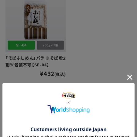
「そばふしめん」バラ ※そば粉2
割※包装不可【SF-04】
¥432
(税込)
カートに入れる