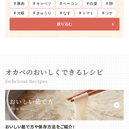
# 豚肉
# キャベツ
# ベーコン
# 白菜
# 卵
# 大根
# きゅうり
# なす
# トマト
# ツナ
絞り込む
オカベのおいしくできるレシピ
Delicious Recipes
おいしい茹で方
How to
おいしい茹で方や保存方法をご紹介！