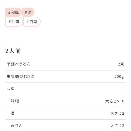
# 和風
# 温
# 牡蠣
# 白菜
2人前
平延べうどん
2束
生牡蠣のむき身
200g
つゆ
味噌
大さじ5~6
酒
大さじ2
みりん
大さじ2