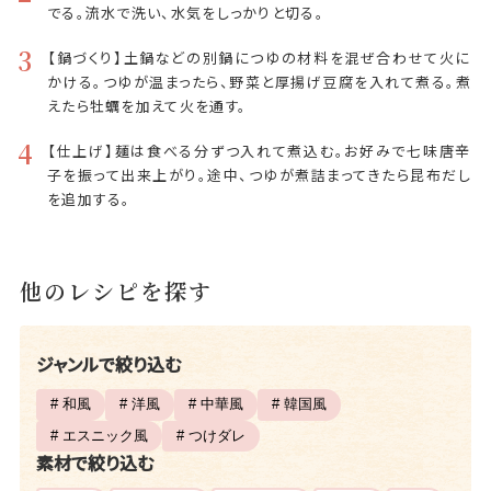
でる。流水で洗い、水気をしっかりと切る。
3
【鍋づくり】土鍋などの別鍋につゆの材料を混ぜ合わせて火に
かける。つゆが温まったら、野菜と厚揚げ豆腐を入れて煮る。煮
えたら牡蠣を加えて火を通す。
4
【仕上げ】麺は食べる分ずつ入れて煮込む。お好みで七味唐辛
子を振って出来上がり。途中、つゆが煮詰まってきたら昆布だし
を追加する。
他のレシピを探す
ジャンルで絞り込む
# 和風
# 洋風
# 中華風
# 韓国風
# エスニック風
# つけダレ
素材で絞り込む