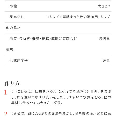
砂糖
大さじ2
昆布だし
3カップ＋煮詰まった時の追加用1カップ
他の具材
白菜・長ねぎ・春菊・椎茸・厚揚げ豆腐など
各適量
薬味
七味唐辛子
適量
作り方
1
【下ごしらえ】 牡蠣をボウルに入れて片栗粉（分量外）をまぶ
し、水を注いでゆすり洗いをしたら、すすいで水気を切る。他の
具材は食べやすい大きさに切る。
2
【麺茹で】 鍋にたっぷりのお湯を沸かし、麺を袋の表示通りに茹