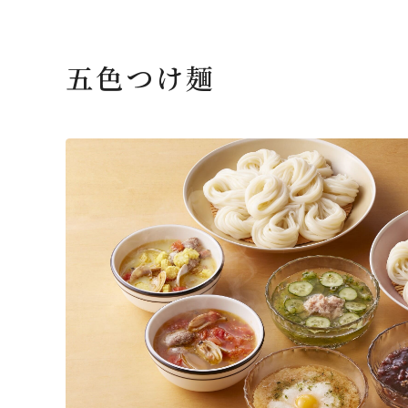
五色つけ麺