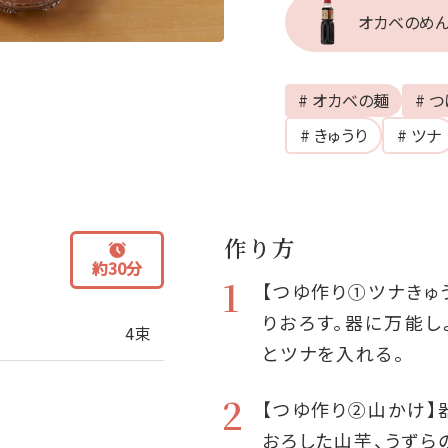
オカベのめん
# オカベの麺
# 
# きゅうり
# ツナ
作り方
約30分
1
【つゆ作り①ツナきゅ
りおろす。器に万能し
4束
とツナを入れる。
2
【つゆ作り②山かけ】
おろした山芋、うずら