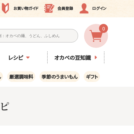
お買い物ガイド
会員登録
ログイン
0
レシピ
オカベの豆知識
ん
厳選調味料
季節のうまいもん
ギフト
ピ