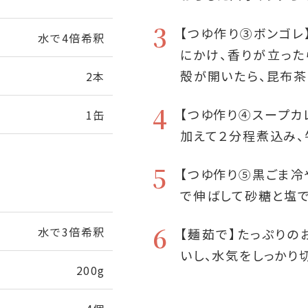
3
【つゆ作り③ボンゴレ
水で4倍希釈
にかけ、香りが立った
殻が開いたら、昆布茶
2本
4
【つゆ作り④スープカ
1缶
加えて２分程煮込み、
5
【つゆ作り⑤黒ごま冷
で伸ばして砂糖と塩で
6
水で3倍希釈
【麺茹で】たっぷり
いし、水気をしっかり
200g