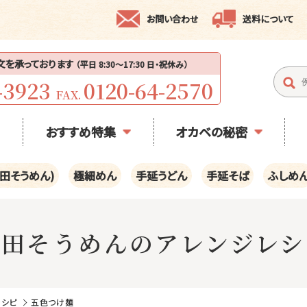
お問い合わせ
送料について
注文を承っております
（平日 8:30〜17:30 日・祝休み）
-3923
0120-64-2570
FAX.
おすすめ特集
オカベの秘密
田そうめん)
極細めん
手延うどん
手延そば
ふしめ
半田そうめんのアレンジレシ
レシピ
五色つけ麺