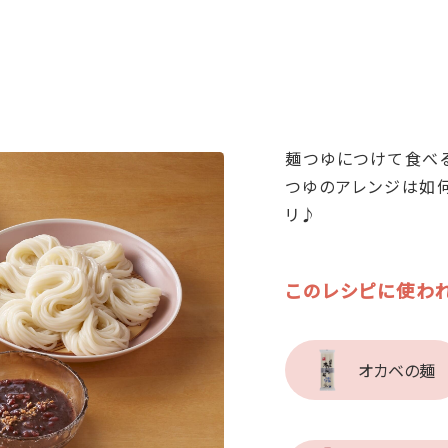
麺つゆにつけて食べ
つゆのアレンジは如
リ♪
このレシピに使わ
オカベの麺