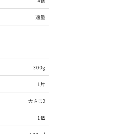
4個
適量
300g
1片
大さじ2
1個