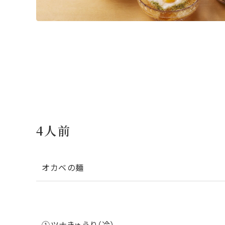
4人前
オカベの麺
①ツナきゅうり（冷）