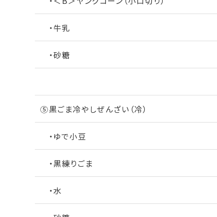
・＜B＞ヤングコーン（小口切り）
・牛乳
・砂糖
⑤黒ごま冷やしぜんざい（冷）
・ゆで小豆
・黒練りごま
・水