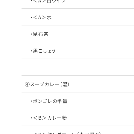
・＜A＞白ワイン
・＜A＞水
・昆布茶
・黒こしょう
④スープカレー（温）
・ボンゴレの半量
・＜B＞カレー粉