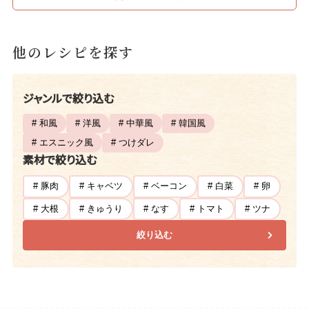
他のレシピを探す
ジャンルで絞り込む
# 和風
# 洋風
# 中華風
# 韓国風
# エスニック風
# つけダレ
素材で絞り込む
# 豚肉
# キャベツ
# ベーコン
# 白菜
# 卵
# 大根
# きゅうり
# なす
# トマト
# ツナ
絞り込む