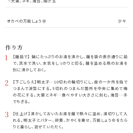
└大葉、ネギ、海苔、揚げ玉
オカベの万能しょうゆ
少々
作り方
1
【麺茹で】 鍋にたっぷりのお湯を沸かし、麺を袋の表示通りに茹
で、流水で洗い、水気をしっかりと切る。麺を温める用のお湯を
別に沸かしておく。
2
【下ごしらえ】明太子…10切れの輪切りにし、皮の一か所を指で
つまんで涙型にする。5切れのつまんだ箇所を中央に集めて梅
の花にする。大葉とネギ…食べやすい大きさに刻む。海苔…手
でちぎる。
3
【仕上げ】沸かしておいたお湯を麺で熱々に温め、湯切りして入
れる。明太子とバター、卵黄、かやくを乗せ、万能しょうゆをたら
りと垂らし、混ぜていただく。