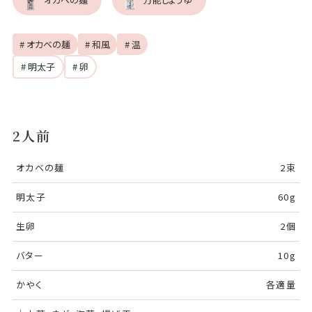
# オカベの麺
# 和風
# 温
# 明太子
# 卵
2人前
オカベの麺
2束
明太子
60g
生卵
2個
バター
10g
かやく
各適量