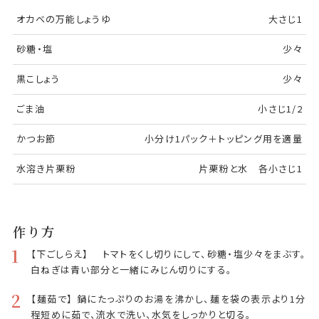
オカベの万能しょうゆ
大さじ1
砂糖・塩
少々
黒こしょう
少々
ごま油
小さじ1/2
かつお節
小分け1パック＋トッピング用を適量
水溶き片栗粉
片栗粉と水 各小さじ1
作り方
1
【下ごしらえ】 トマトをくし切りにして、砂糖・塩少々をまぶす。
白ねぎは青い部分と一緒にみじん切りにする。
2
【麺茹で】 鍋にたっぷりのお湯を沸かし、麺を袋の表示より1分
程短めに茹で、流水で洗い、水気をしっかりと切る。