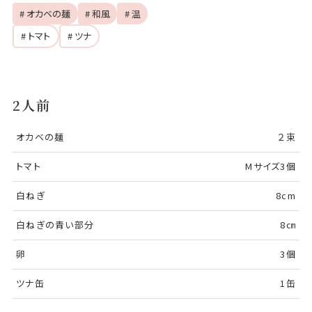
# オカベの麺
# 和風
# 温
# トマト
# ツナ
2人前
オカベの麺
２束
トマト
Mサイズ3個
白ねぎ
8cm
白ねぎの青い部分
8㎝
卵
3個
ツナ缶
1缶