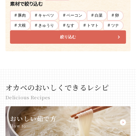
素材で絞り込む
# 豚肉
# キャベツ
# ベーコン
# 白菜
# 卵
# 大根
# きゅうり
# なす
# トマト
# ツナ
絞り込む
オカベのおいしくできるレシピ
Delicious Recipes
おいしい茹で方
How to