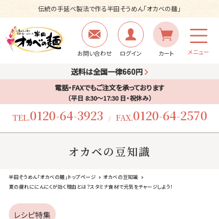
伝統の手延べ製法で作る半田そうめん「オカベの麺」
メニュー
お問い合わせ
ログイン
カート
送料は全国一律660円
電話・FAXでもご注文を承っております
（平日 8:30〜17:30 日・祝休み）
0120-64-3923
0120-64-2570
TEL.
FAX.
/
オカベの豆知識
半田そうめん「オカベの麺」トップページ
オカベの豆知識
夏の疲れににんにくが効く理由とは？スタミナ食材で元気をチャージしよう！
レシピ特集