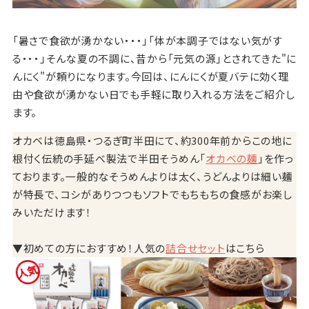
「暑さで食欲が湧かない・・・」「体が本調子ではない気がす
る・・・」そんな夏の不調に、昔から「元気の源」とされてきた"に
んにく"が頼りになります。今回は、にんにくが夏バテに効く理
由や食欲が湧かない日でも手軽に取り入れる方法をご紹介し
ます。
オカベは徳島県・つるぎ町半田にて、約300年前からこの地に
根付く伝統の手延べ製法で半田そうめん「
オカベの麺
」を作っ
ております。一般的なそうめんよりは太く、うどんよりは細い麺
が特長で、コシがありつつもソフトでもちもちの食感がお楽し
みいただけます！
▼初めての方におすすめ！人気の
詰合せセット
はこちら