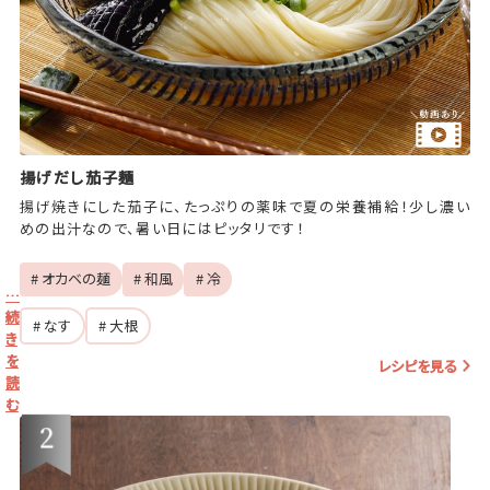
揚げだし茄子麺
揚げ焼きにした茄子に、たっぷりの薬味で夏の栄養補給！少し濃い
めの出汁なので、暑い日にはピッタリです！
# オカベの麺
# 和風
# 冷
…
続
# なす
# 大根
き
を
レシピを見る
読
む