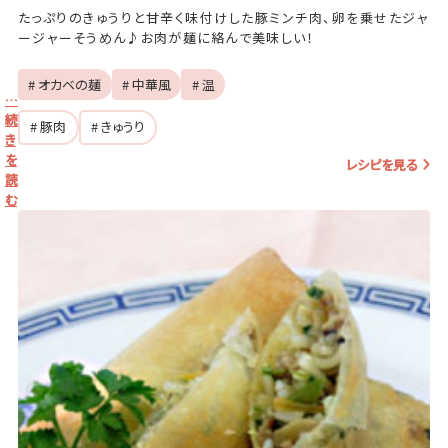
たっぷりのきゅうりと甘辛く味付けした豚ミンチ肉、卵を乗せたジャ
ージャーそうめん♪お肉が麺に絡んで美味しい！
# オカベの麺
# 中華風
# 温
…
続
# 豚肉
# きゅうり
き
を
レシピを見る
読
む