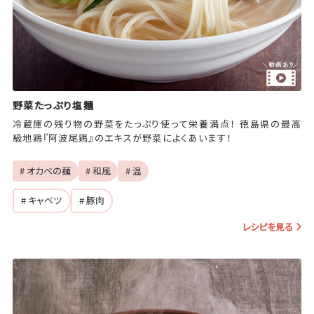
野菜たっぷり塩麺
冷蔵庫の残り物の野菜をたっぷり使って栄養満点！ 徳島県の最高
級地鶏『阿波尾鶏』のエキスが野菜によくあいます！
# オカベの麺
# 和風
# 温
# キャベツ
# 豚肉
レシピを見る