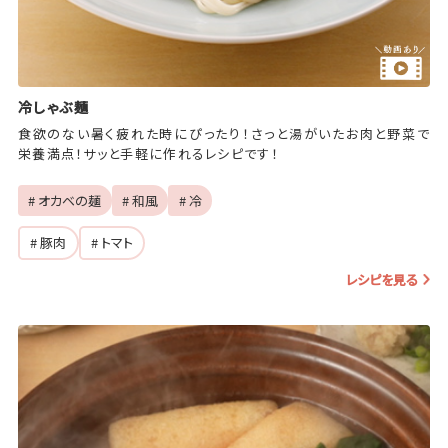
冷しゃぶ麺
食欲のない暑く疲れた時にぴったり！さっと湯がいたお肉と野菜で
栄養満点！サッと手軽に作れるレシピです！
# オカベの麺
# 和風
# 冷
# 豚肉
# トマト
レシピを見る