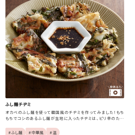
ふし麺チヂミ
オカベのふし麺を使って韓国風のチヂミを作ってみました！もち
もちでコシのあるふし麺が生地に入ったチヂミは、ピリ辛のたれ
と相性ピッタリ！
# ふし麺
# 中華風
# 温