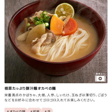
根菜たっぷり豚汁麺オカベの麺
栄養満点のかぼちゃ、大根、人参、しいたけ、玉ねぎは薄切り、ごぼう
などをお好みに合わせてゴロゴロ入れてお楽しみください。
# オカベの麺
# 和風
# 温