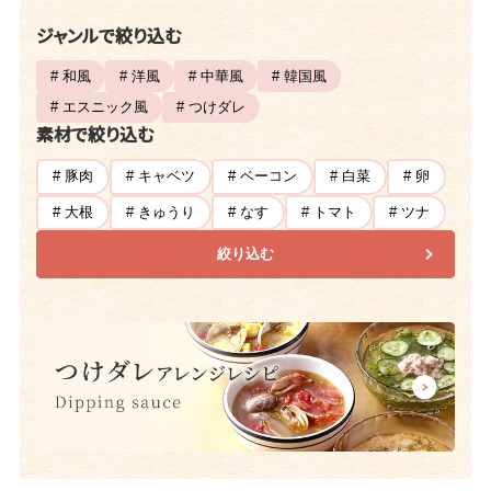
ジャンルで絞り込む
# 和風
# 洋風
# 中華風
# 韓国風
# エスニック風
# つけダレ
素材で絞り込む
# 豚肉
# キャベツ
# ベーコン
# 白菜
# 卵
# 大根
# きゅうり
# なす
# トマト
# ツナ
絞り込む