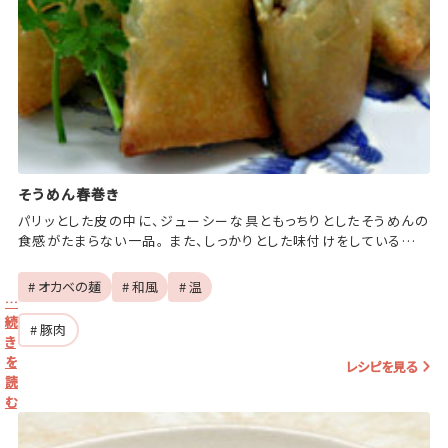
そうめん春巻き
パリッとした皮の中に、ジューシーな具ともっちりとしたそうめんの
食感がたまらない一品。 また、しっかりとした味付けをしているので
冷めても美味しいですよ♪ レシピ提供：四国大学短期大学部の学
生さん
# オカベの麺
# 和風
# 温
…
続
# 豚肉
き
を
レシピを見る
読
む