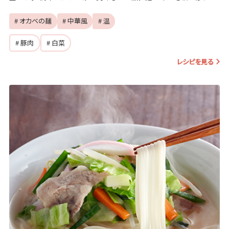
チリトした食感も味わえます♪
# オカベの麺
# 中華風
# 温
# 豚肉
# 白菜
レシピを見る