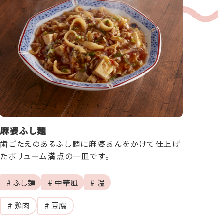
麻婆ふし麺
歯ごたえのあるふし麺に麻婆あんをかけて仕上げ
たボリューム満点の一皿です。
# ふし麺
# 中華風
# 温
# 鶏肉
# 豆腐
続