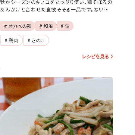
秋がシーズンのキノコをたっぷり使い、鶏そぼろの
あんかけと合わせた食欲そそる一品です。寒い日
に食べると体の芯から暖まること間違いなし！ゆ
ずの皮や七味唐辛子はお好みで♪
# オカベの麺
# 和風
# 温
# 鶏肉
# きのこ
続
レシピを見る
読