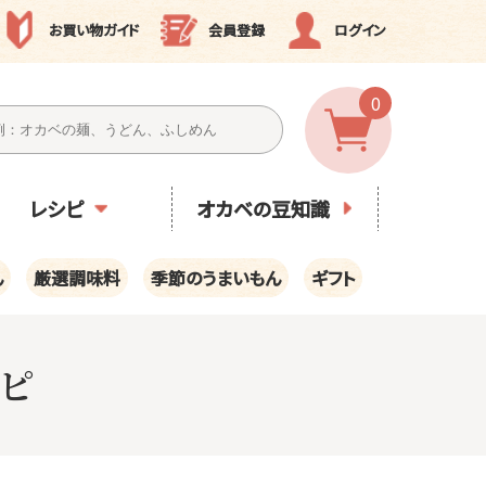
お買い物ガイド
会員登録
ログイン
0
レシピ
オカベの豆知識
ん
厳選調味料
季節のうまいもん
ギフト
ピ