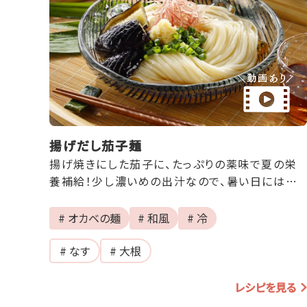
揚げだし茄子麺
揚げ焼きにした茄子に、たっぷりの薬味で夏の栄
養補給！少し濃いめの出汁なので、暑い日にはピ
ッタリです！
# オカベの麺
# 和風
# 冷
# なす
# 大根
レシピを見る