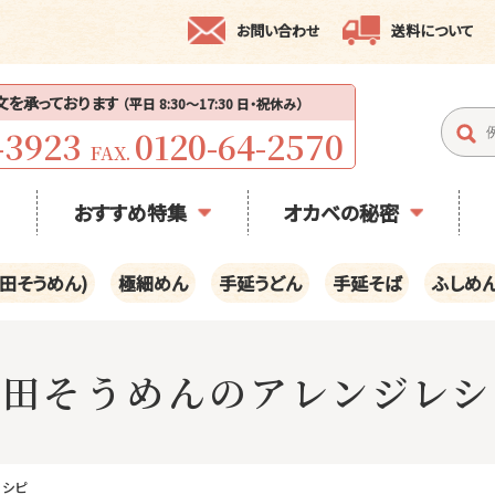
お問い合わせ
送料について
注文を承っております
（平日 8:30〜17:30 日・祝休み）
-3923
0120-64-2570
FAX.
おすすめ特集
オカベの秘密
田そうめん)
極細めん
手延うどん
手延そば
ふしめ
半田そうめんのアレンジレシ
レシピ