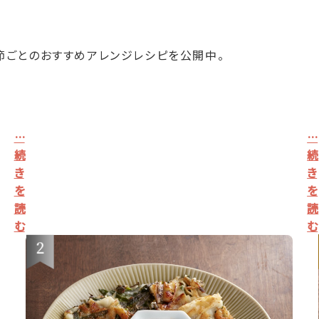
節ごとのおすすめアレンジレシピを公開中。
…
…
続
続
き
き
を
を
読
読
む
む