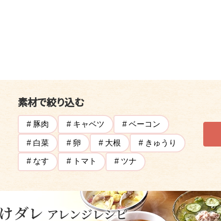
素材で絞り込む
# 豚肉
# キャベツ
# ベーコン
# 白菜
# 卵
# 大根
# きゅうり
# なす
# トマト
# ツナ