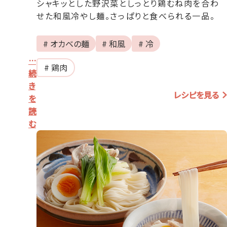
シャキッとした野沢菜としっとり鶏むね肉を合わ
せた和風冷やし麺。さっぱりと食べられる一品。
# オカベの麺
# 和風
# 冷
…
# 鶏肉
続
き
レシピを見る
を
読
む