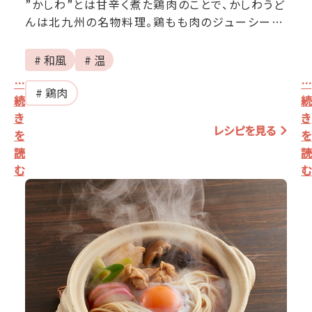
”かしわ”とは甘辛く煮た鶏肉のことで、かしわうど
んは北九州の名物料理。鶏もも肉のジューシーな
うまみと、オカベの平たく丸い平延べうどんで満足
感たっぷりの一皿です。
# 和風
# 温
…
…
# 鶏肉
続
き
き
レシピを見る
を
を
読
む
む