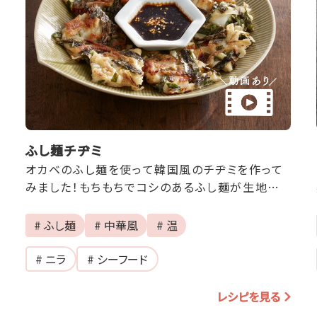
ふし麺チヂミ
オカベのふし麺を使って韓国風のチヂミを作って
みました！もちもちでコシのあるふし麺が生地に
入ったチヂミは、ピリ辛のたれと相性ピッタリ！
# ふし麺
# 中華風
# 温
# ニラ
# シーフード
レシピを見る