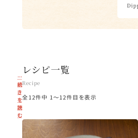
レシピ一覧
…
Recipe
続
き
全12件中 1〜12件目を表示
を
読
む