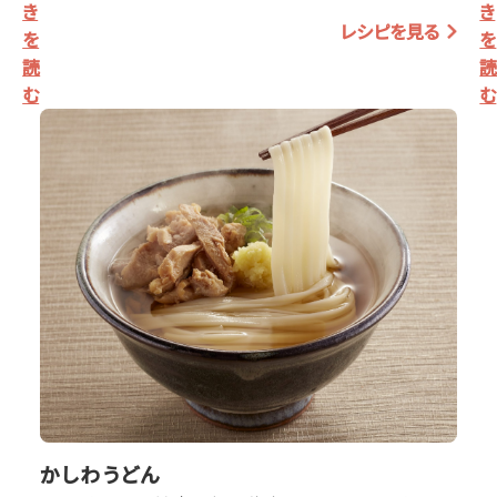
き
き
レシピを見る
を
を
読
む
む
かしわうどん