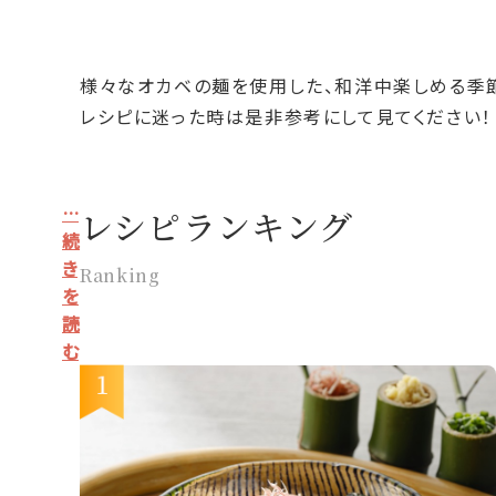
様々なオカベの麺を使用した、和洋中楽しめる季
レシピに迷った時は是非参考にして見てください！
…
レシピランキング
続
き
Ranking
を
読
む