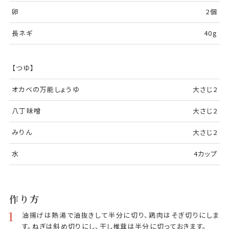
卵
2個
長ネギ
40g
【つゆ】
オカベの万能しょうゆ
大さじ2
八丁味噌
大さじ2
みりん
大さじ2
水
4カップ
作り方
1
油揚げは熱湯で油抜きして半分に切り、鶏肉はそぎ切りにしま
す。ねぎは斜め切りにし、干し椎茸は半分に切っておきます。