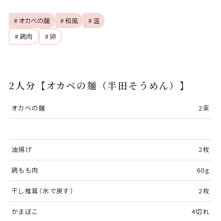
# オカベの麺
# 和風
# 温
# 鶏肉
# 卵
2人分【オカベの麺（半田そうめん）】
オカベの麺
2束
油揚げ
2枚
鶏もも肉
60g
干し椎茸（水で戻す）
2枚
かまぼこ
4切れ