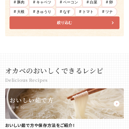
# 豚肉
# キャベツ
# ベーコン
# 白菜
# 卵
# 大根
# きゅうり
# なす
# トマト
# ツナ
絞り込む
オカベのおいしくできるレシピ
Delicious Recipes
おいしい茹で方
How to
おいしい茹で方や保存方法をご紹介！