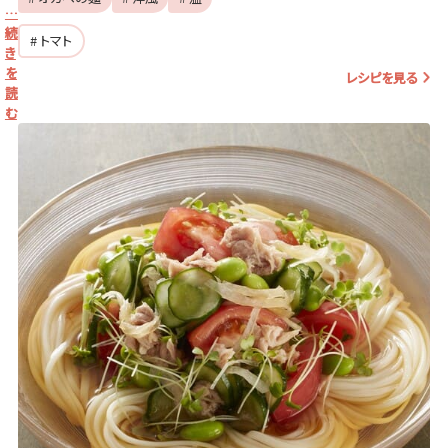
…
続
# トマト
き
を
レシピを見る
読
む