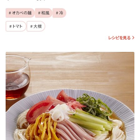
# オカベの麺
# 和風
# 冷
# トマト
# 大根
レシピを見る