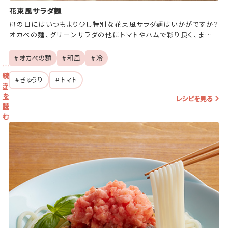
花束風サラダ麺
母の日にはいつもより少し特別な花束風サラダ麺はいかがですか？
オカベの麺、グリーンサラダの他にトマトやハムで彩り良く、まるで
花束のようなサラダ麺の完成です！お子さまと一緒に作ってみるの
も楽しそうですね♪
# オカベの麺
# 和風
# 冷
…
続
# きゅうり
# トマト
き
を
レシピを見る
読
む