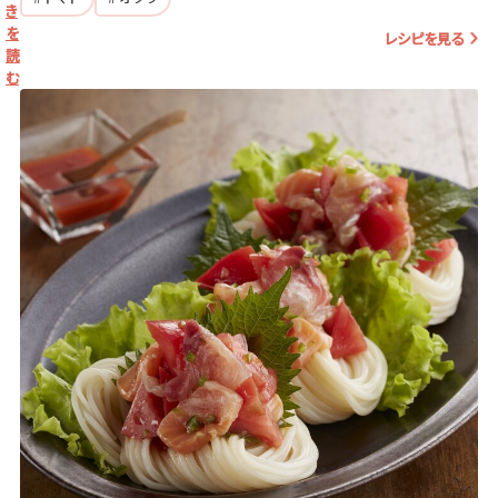
き
を
レシピを見る
読
む