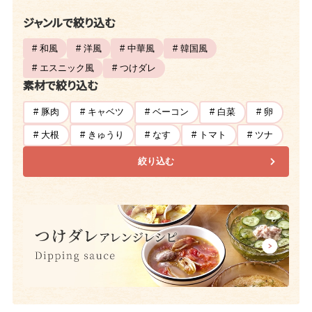
ジャンルで絞り込む
# 和風
# 洋風
# 中華風
# 韓国風
# エスニック風
# つけダレ
素材で絞り込む
# 豚肉
# キャベツ
# ベーコン
# 白菜
# 卵
# 大根
# きゅうり
# なす
# トマト
# ツナ
絞り込む