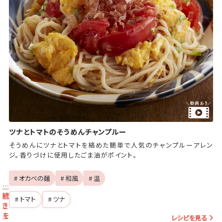
ツナとトマトのそうめんチャンプルー
そうめんにツナとトマトを絡めた簡単で人気のチャンプルーアレン
ジ。香りづけに使用したごま油がポイント。
# オカベの麺
# 和風
# 温
…
続
# トマト
# ツナ
き
を
レシピを見る