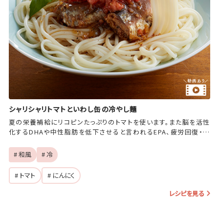
シャリシャリトマトといわし缶の冷やし麺
夏の栄養補給にリコピンたっぷりのトマトを使います。また脳を活性
化するDHAや中性脂肪を低下させると言われるEPA、疲労回復・貧
血予防のビタミンB群が含まれるイワシを使った夏の疲れに負けな
いアレンジ麺です。
# 和風
# 冷
# トマト
# にんにく
レシピを見る