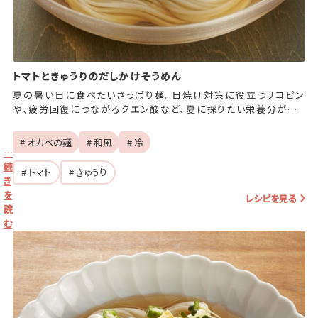
トマトときゅうりのだしかけそうめん
夏の暑い日に食べたいさっぱり麺。日焼け対策に役立つリコピン
や、疲労回復につながるクエン酸など、夏に採りたい栄養分がたっ
ぷり詰まったトマトをメインに、野菜をたくさん入れました。
# オカベの麺
# 和風
# 冷
…
続
# トマト
# きゅうり
き
を
レシピを見る
読
む