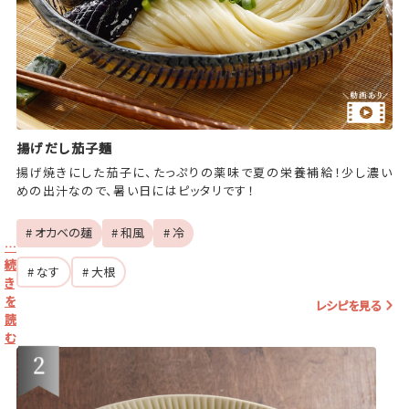
揚げだし茄子麺
揚げ焼きにした茄子に、たっぷりの薬味で夏の栄養補給！少し濃い
めの出汁なので、暑い日にはピッタリです！
# オカベの麺
# 和風
# 冷
…
続
# なす
# 大根
き
を
レシピを見る
読
む