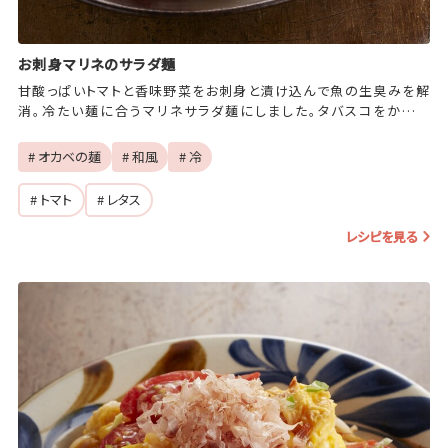
お刺身マリネのサラダ麺
甘酸っぱいトマトと香味野菜をお刺身と漬け込んで魚の生臭みを解
消。冷たい麺に合うマリネサラダ麺にしました。タバスコをかける
と、ピリッと爽やかなサルサ風のおつまみ麺に♪
# オカベの麺
# 和風
# 冷
# トマト
# レタス
レシピを見る