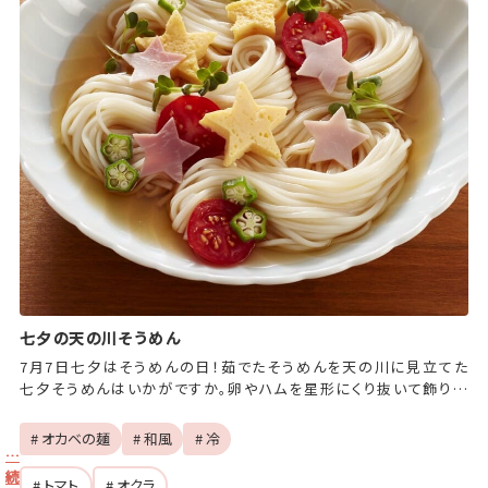
七夕の天の川そうめん
7月7日七夕はそうめんの日！茹でたそうめんを天の川に見立てた
七夕そうめんはいかがですか。卵やハムを星形にくり抜いて飾り付
ければ天の川に輝く星のよう☆彡
# オカベの麺
# 和風
# 冷
…
続
# トマト
# オクラ