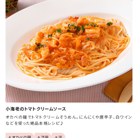
小海老のトマトクリームソース
オカベの麺でトマトクリームそうめん。にんにくや唐辛子、白ワイン
などを使った絶品本格レシピ♪
# オカベの麺
# 洋風
# 温