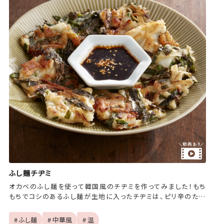
ふし麺チヂミ
オカベのふし麺を使って韓国風のチヂミを作ってみました！もち
もちでコシのあるふし麺が生地に入ったチヂミは、ピリ辛のたれ
と相性ピッタリ！
# ふし麺
# 中華風
# 温