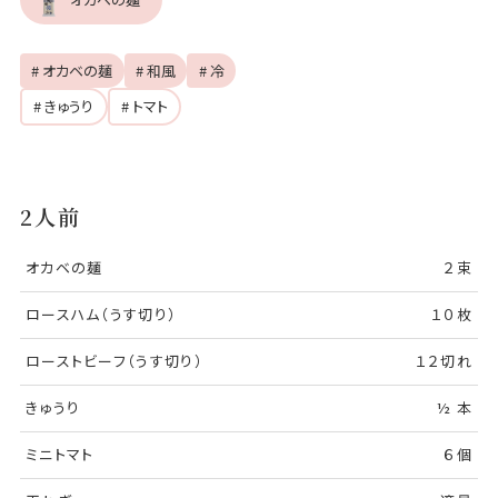
# オカベの麺
# 和風
# 冷
# きゅうり
# トマト
2人前
オカベの麺
２束
ロースハム（うす切り）
１０枚
ローストビーフ（うす切り）
１２切れ
きゅうり
½ 本
ミニトマト
６個