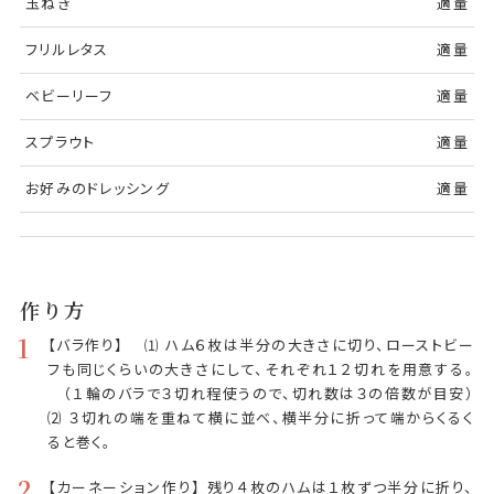
玉ねぎ
適量
フリルレタス
適量
ベビーリーフ
適量
スプラウト
適量
お好みのドレッシング
適量
作り方
1
【バラ作り】 ⑴ ハム６枚は半分の大きさに切り、ローストビー
フも同じくらいの大きさにして、それぞれ１２切れを用意する。
（１輪のバラで３切れ程使うので、切れ数は３の倍数が目安）
⑵ ３切れの端を重ねて横に並べ、横半分に折って端からくるく
ると巻く。
2
【カーネーション作り】 残り４枚のハムは１枚ずつ半分に折り、