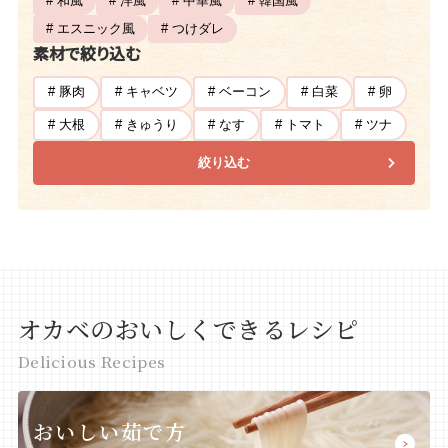
# 和風
# 洋風
# 中華風
# 韓国風
# エスニック風
# つけダレ
素材で絞り込む
# 豚肉
# キャベツ
# ベーコン
# 白菜
# 卵
# 大根
# きゅうり
# なす
# トマト
# ツナ
絞り込む
オカベのおいしくできるレシピ
Delicious Recipes
おいしい茹で方