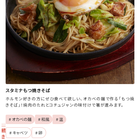
スタミナもつ焼きそば
ホルモン好きの方にぜひ食べて欲しい、オカベの麺で作る「もつ焼
きそば」！焼肉のたれとコチュジャンの味付けで箸が進みます。
# オカベの麺
# 和風
# 温
…
続
# キャベツ
# 卵
き