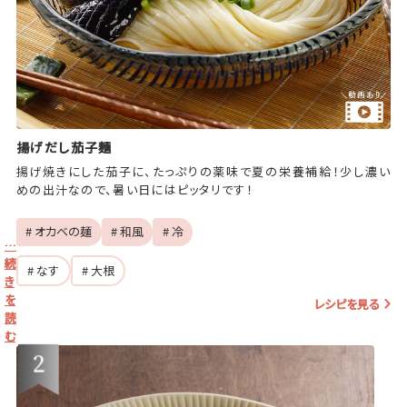
揚げだし茄子麺
揚げ焼きにした茄子に、たっぷりの薬味で夏の栄養補給！少し濃い
めの出汁なので、暑い日にはピッタリです！
# オカベの麺
# 和風
# 冷
…
続
# なす
# 大根
き
を
レシピを見る
読
む