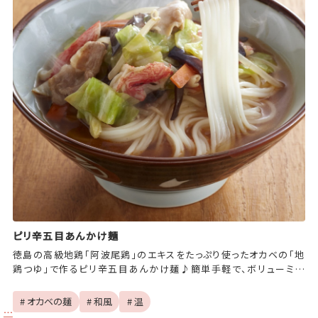
ピリ辛五目あんかけ麺
徳島の高級地鶏「阿波尾鶏」のエキスをたっぷり使ったオカベの「地
鶏つゆ」で作るピリ辛五目あんかけ麺♪簡単手軽で、ボリューミー
な嬉しい一品です。
# オカベの麺
# 和風
# 温
…