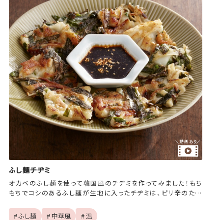
ふし麺チヂミ
オカベのふし麺を使って韓国風のチヂミを作ってみました！もち
もちでコシのあるふし麺が生地に入ったチヂミは、ピリ辛のたれ
と相性ピッタリ！
# ふし麺
# 中華風
# 温