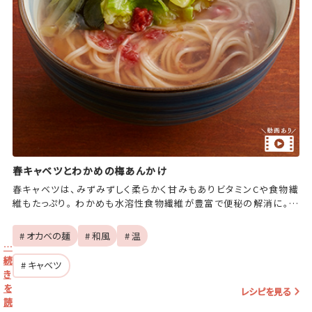
春キャベツとわかめの梅あんかけ
春キャベツは、みずみずしく柔らかく甘みもありビタミンCや食物繊
維もたっぷり。 わかめも水溶性食物繊維が豊富で便秘の解消に。梅
干しは疲労回復に良いのはもちろんのこと、唾液の分泌も促すので
食欲を増進してくれます。 胃もたれや腸の詰まりをすっきりさせる、
# オカベの麺
# 和風
# 温
胃腸に優しいレシピ。
…
続
# キャベツ
き
を
レシピを見る
読