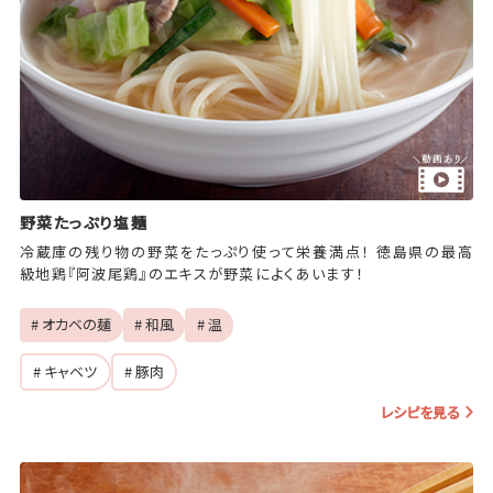
野菜たっぷり塩麺
冷蔵庫の残り物の野菜をたっぷり使って栄養満点！ 徳島県の最高
級地鶏『阿波尾鶏』のエキスが野菜によくあいます！
# オカベの麺
# 和風
# 温
# キャベツ
# 豚肉
レシピを見る