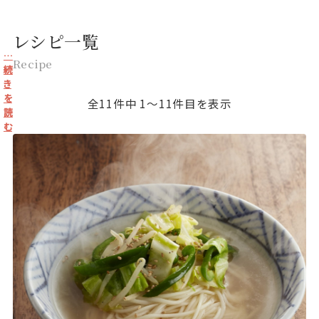
レシピ一覧
…
Recipe
続
き
を
全11件中 1〜11件目を表示
読
む