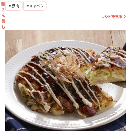
続
# 豚肉
# キャベツ
き
を
レシピを見る
読
む