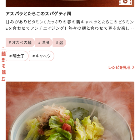
アスパラとたらこのスパゲティ風
甘みがありビタミンCたっぷりの春の新キャベツとたらこのビタミン
Eを合わせてアンチエイジング！ 熱々の麺と合わせて春をお楽しみ
ください。
# オカベの麺
# 洋風
# 温
…
続
# 明太子
# キャベツ
き
を
レシピを見る
読
む