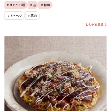
# オカベの麺
# 温
# 和風
# キャベツ
# 豚肉
レシピを見る