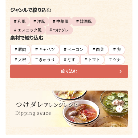
ジャンルで絞り込む
# 和風
# 洋風
# 中華風
# 韓国風
# エスニック風
# つけダレ
素材で絞り込む
# 豚肉
# キャベツ
# ベーコン
# 白菜
# 卵
# 大根
# きゅうり
# なす
# トマト
# ツナ
絞り込む