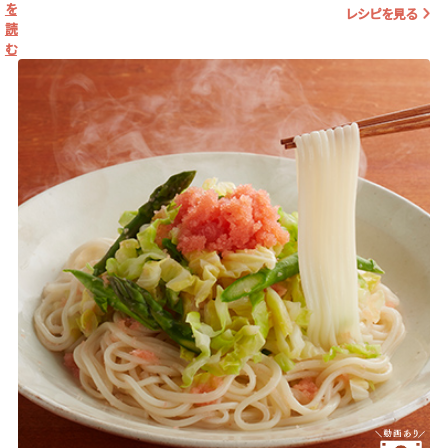
を
レシピを見る
読
む