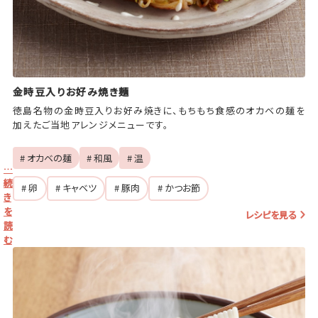
金時豆入りお好み焼き麺
徳島名物の金時豆入りお好み焼きに、もちもち食感のオカベの麺を
加えたご当地アレンジメニューです。
# オカベの麺
# 和風
# 温
…
続
# 卵
# キャベツ
# 豚肉
# かつお節
き
を
レシピを見る
読
む