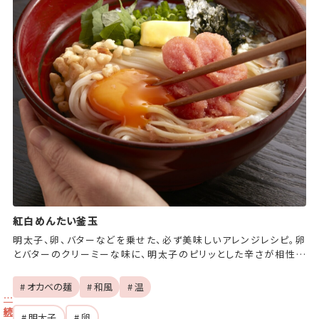
紅白めんたい釜玉
明太子、卵、バターなどを乗せた、必ず美味しいアレンジレシピ。卵
とバターのクリーミーな味に、明太子のピリッとした辛さが相性抜
群！火を使うのは麺を茹でるときのみ、という簡単さも嬉しいポイン
ト♪
# オカベの麺
# 和風
# 温
…
続
# 明太子
# 卵