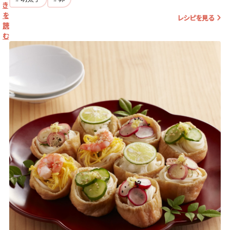
き
を
レシピを見る
読
む