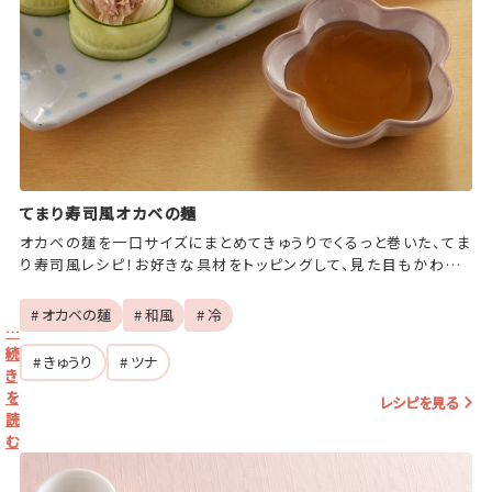
てまり寿司風オカベの麺
オカベの麺を一口サイズにまとめてきゅうりでくるっと巻いた、てま
り寿司風レシピ！お好きな具材をトッピングして、見た目もかわいく
食べても美味しいひな祭りのレシピの完成♪
# オカベの麺
# 和風
# 冷
…
続
# きゅうり
# ツナ
き
を
レシピを見る
読
む