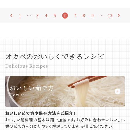
1
…
3
4
5
7
8
9
…
13
6
オカベのおいしくできるレシピ
Delicious Recipes
おいしい茹で方
How to
おいしい茹で方や保存方法をご紹介！
おいしい麺料理の基本は茹で加減です。お好みに合わせたおいしい
麺の茹で方を分かりやすく解説しています。是非ご覧ください。