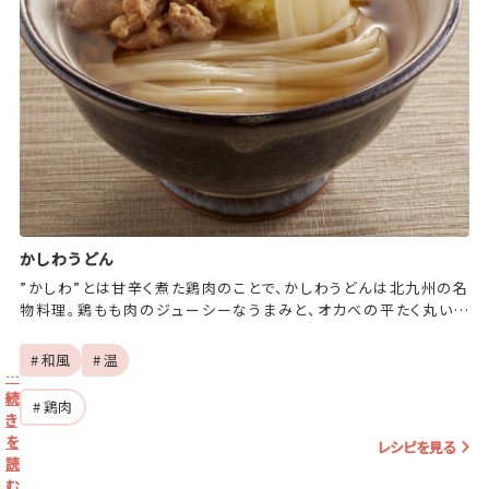
かしわうどん
”かしわ”とは甘辛く煮た鶏肉のことで、かしわうどんは北九州の名
物料理。鶏もも肉のジューシーなうまみと、オカベの平たく丸い平
延べうどんで満足感たっぷりの一皿です。
# 和風
# 温
…
続
# 鶏肉
き
を
レシピを見る
読
む