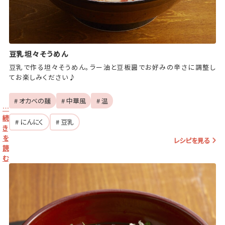
豆乳坦々そうめん
豆乳で作る坦々そうめん。ラー油と豆板醤でお好みの辛さに調整し
てお楽しみください♪
# オカベの麺
# 中華風
# 温
…
続
# にんにく
# 豆乳
き
を
レシピを見る
読
む