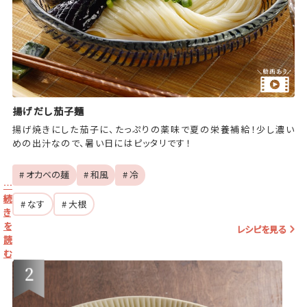
揚げだし茄子麺
揚げ焼きにした茄子に、たっぷりの薬味で夏の栄養補給！少し濃い
めの出汁なので、暑い日にはピッタリです！
# オカベの麺
# 和風
# 冷
…
続
# なす
# 大根
き
を
レシピを見る
読
む