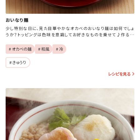
おいなり麺
少し特別な日に、見た目華やかなオカベのおいなり麺は如何でしょ
うか？トッピングは色味を意識してお好きなものを乗せて♪作る過
程も楽しめますよ＾＾
# オカベの麺
# 和風
# 冷
# きゅうり
レシピを見る