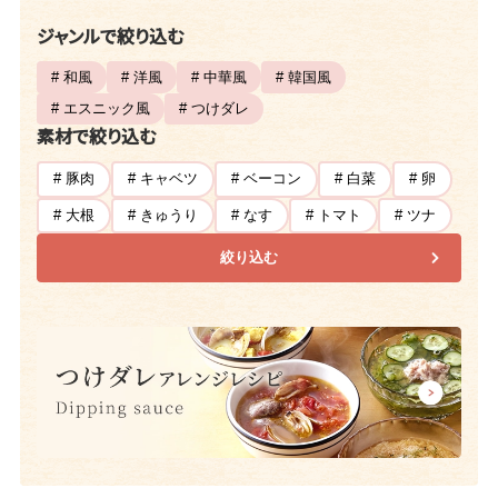
ジャンルで絞り込む
# 和風
# 洋風
# 中華風
# 韓国風
# エスニック風
# つけダレ
素材で絞り込む
# 豚肉
# キャベツ
# ベーコン
# 白菜
# 卵
# 大根
# きゅうり
# なす
# トマト
# ツナ
絞り込む