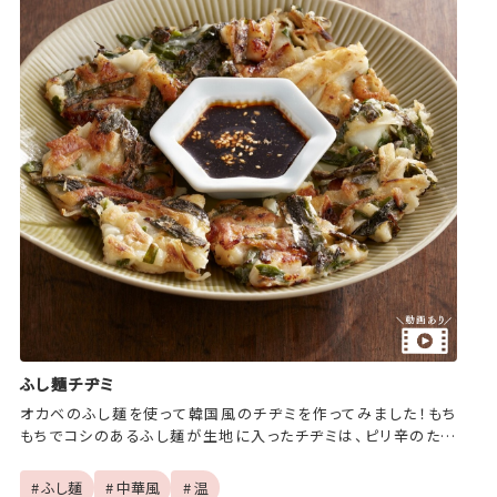
ふし麺チヂミ
オカベのふし麺を使って韓国風のチヂミを作ってみました！もち
もちでコシのあるふし麺が生地に入ったチヂミは、ピリ辛のたれ
と相性ピッタリ！
# ふし麺
# 中華風
# 温