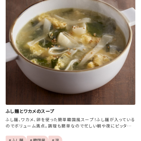
ふし麺とワカメのスープ
ふし麺、ワカメ、卵を使った簡単韓国風スープ！ふし麺が入っている
のでボリューム満点。調理も簡単なので忙しい朝や夜にピッタリで
すよ♪
# ふし麺
# 韓国風
# 温