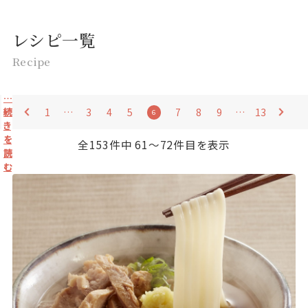
レシピ一覧
Recipe
…
続
1
…
3
4
5
7
8
9
…
13
6
き
を
全153件中 61〜72件目を表示
読
む