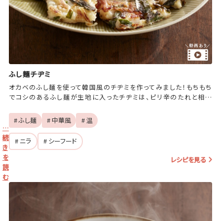
ふし麺チヂミ
オカベのふし麺を使って韓国風のチヂミを作ってみました！もちもち
でコシのあるふし麺が生地に入ったチヂミは、ピリ辛のたれと相性
ピッタリ！
# ふし麺
# 中華風
# 温
…
続
# ニラ
# シーフード
き
を
レシピを見る
読
む