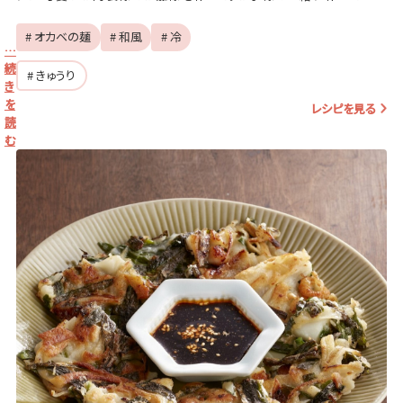
のも楽しそうですね♪
# オカベの麺
# 和風
# 冷
…
続
# きゅうり
き
を
レシピを見る
読
む