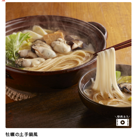
牡蠣の土手鍋風