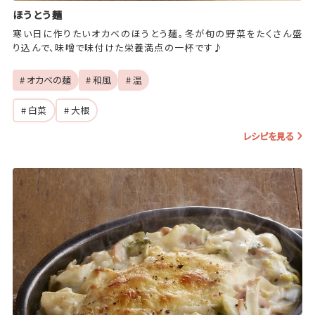
ほうとう麺
寒い日に作りたいオカベのほうとう麺。冬が旬の野菜をたくさん盛
り込んで、味噌で味付けた栄養満点の一杯です♪
# オカベの麺
# 和風
# 温
# 白菜
# 大根
レシピを見る