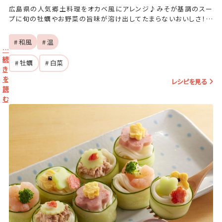
広島県の人気郷土料理をオカベ風にアレンジ♪みそが基調のスー
プに旬の牡蠣やお野菜の旨味が溶け出してたまらないおいしさ！平
たい平延べうどんがよく合います◎
# 和風
# 温
…
続
# 牡蠣
# 白菜
き
を
レシピを見る
読
む