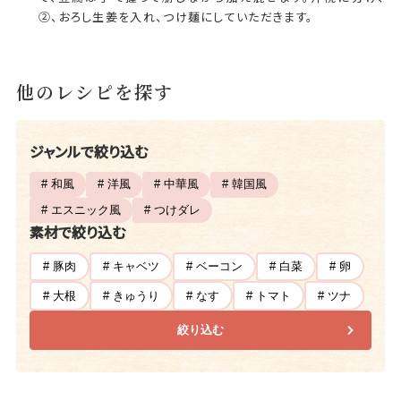
②、おろし生姜を入れ、つけ麺にしていただきます。
他のレシピを探す
ジャンルで絞り込む
# 和風
# 洋風
# 中華風
# 韓国風
# エスニック風
# つけダレ
素材で絞り込む
# 豚肉
# キャベツ
# ベーコン
# 白菜
# 卵
# 大根
# きゅうり
# なす
# トマト
# ツナ
絞り込む