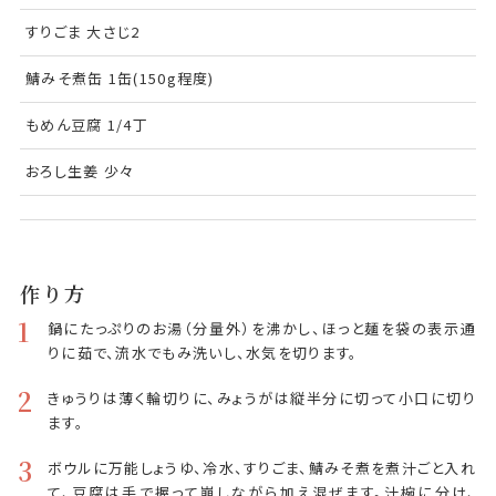
すりごま 大さじ2
鯖みそ煮缶 1缶(150g程度)
もめん豆腐 1/4丁
おろし生姜 少々
作り方
1
鍋にたっぷりのお湯（分量外）を沸かし、ほっと麺を袋の表示通
りに茹で、流水でもみ洗いし、水気を切ります。
2
きゅうりは薄く輪切りに、みょうがは縦半分に切って小口に切り
ます。
3
ボウルに万能しょうゆ、冷水、すりごま、鯖みそ煮を煮汁ごと入れ
て、豆腐は手で握って崩しながら加え混ぜます。汁椀に分け、