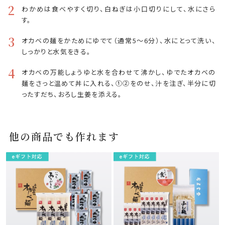
2
わかめは食べやすく切り、白ねぎは小口切りにして、水にさら
す。
3
オカベの麺をかためにゆでて（通常5～6分）、水にとって洗い、
しっかりと水気をきる。
4
オカベの万能しょうゆと水を合わせて沸かし、ゆでたオカベの
麺をさっと温めて丼に入れる、①②をのせ、汁を注ぎ、半分に切
ったすだち、おろし生姜を添える。
他の商品でも作れます