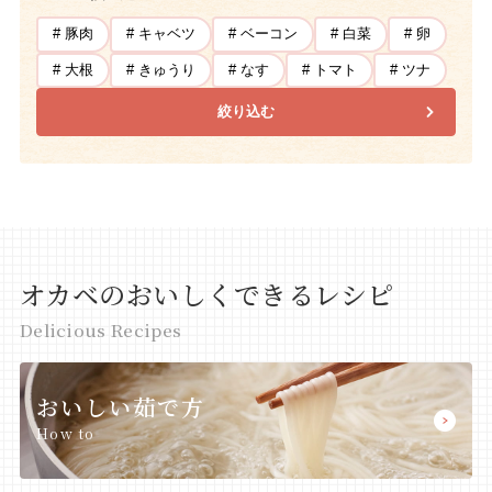
# 豚肉
# キャベツ
# ベーコン
# 白菜
# 卵
# 大根
# きゅうり
# なす
# トマト
# ツナ
絞り込む
オカベのおいしくできるレシピ
Delicious Recipes
おいしい茹で方
How to