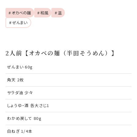
# オカベの麺
# 和風
# 温
# ぜんまい
2人前【オカベの麺（半田そうめん）】
ぜんまい 60g
角天 2枚
サラダ油 少々
しょうゆ・酒 各大さじ1
わかめ戻して 80g
白ねぎ 1/4本