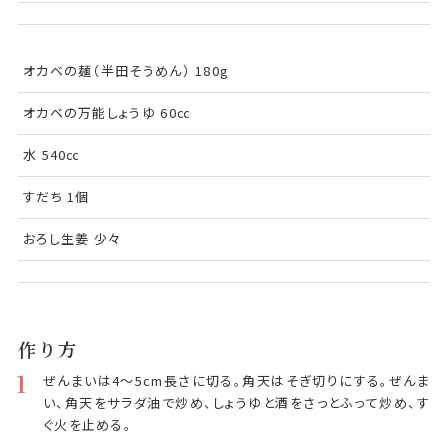
オカベの麺（半田そうめん） 180g
オカベの万能しょうゆ 60㏄
水 540㏄
すだち 1個
おろし生姜 少々
作り方
1
ぜんまいは4～5cm長さに切る。角天はそぎ切りにする。ぜんま
い、角天をサラダ油で炒め、しょうゆと酒をさっとふって炒め、す
ぐ火を止める。