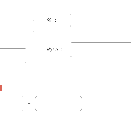
名：
めい：
須
－