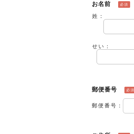
お名前
必須
姓：
せい：
郵便番号
必
郵便番号：