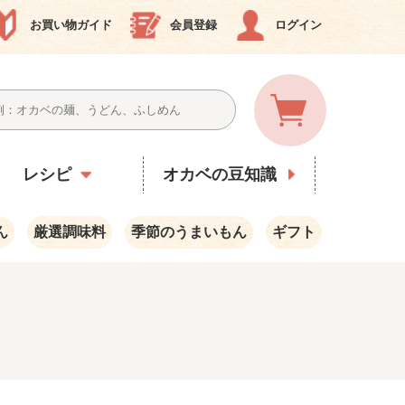
お買い物ガイド
会員登録
ログイン
レシピ
オカベの豆知識
ん
厳選調味料
季節のうまいもん
ギフト
）