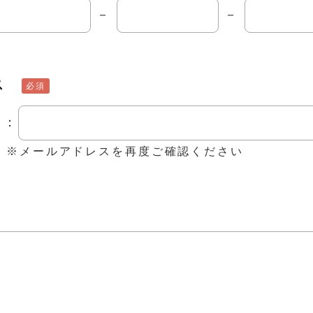
－
－
レス
必須
ス：
※メールアドレスを再度ご確認ください