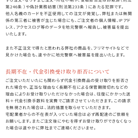
第246条 ）や偽計業務妨害（刑法第233条 ）にあたる犯罪です。
他人名義のカードを不正使用しての注文が発覚し、弊社または無関
係の第三者に被害が生じた場合にも、ご注文者の個人情報、IPアド
レス、アクセスログ等のデータを地元警察へ報告し、被害届を提出
いたします。
また不正注文で得たと思われる弊社の商品を、フリマサイトなどで
見かけた場合も、速やかに地元警察へ被害届を提出いたします。
長期不在・代金引換受け取り拒否について
ご注文いただいたにも関わらず代金引換商品の受け取りを拒否さ
れた場合や、正当な理由なく長期不在による保管期限切れなどの
理由によりお受け取りいただけなかった場合は、往復にかかった送
料＋代金引換手数料を実費でご請求させていただきます。この請求
を無視された場合は、法的措置を取らせていただきます。
宅配業者からの不在表が入っていた場合は必ず再配達のご依頼を
お願いします。またご注文後にやむを得ずお受け取りができなくなっ
た場合は速やかに弊社までご連絡くださいませ。