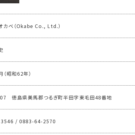
ベ（Okabe Co., Ltd.）
史
7月（昭和62年）
4407
徳島県美馬郡つるぎ町半田字東毛田48番地
-3546 / 0883-64-2570