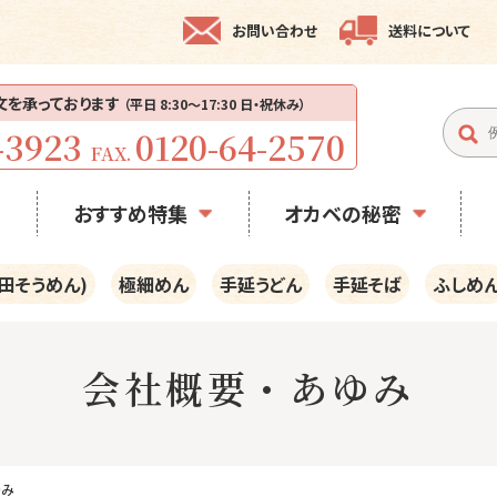
お問い合わせ
送料について
注文を承っております
（平日 8:30〜17:30 日・祝休み）
-3923
0120-64-2570
FAX.
おすすめ特集
オカベの秘密
田そうめん)
極細めん
手延うどん
手延そば
ふしめ
会社概要・あゆみ
ゆみ