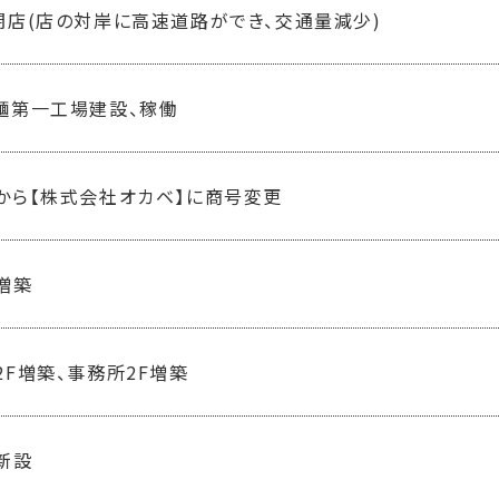
閉店(店の対岸に高速道路ができ、交通量減少)
麺第一工場建設、稼働
から【株式会社オカベ】に商号変更
増築
2F増築、事務所2F増築
新設