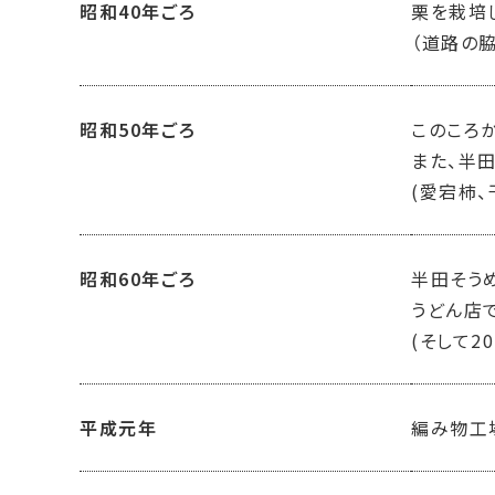
昭和40年ごろ
栗を栽培
（道路の
昭和50年ごろ
このころ
また、半
(愛宕柿
昭和60年ごろ
半田そう
うどん店
(そして
平成元年
編み物工