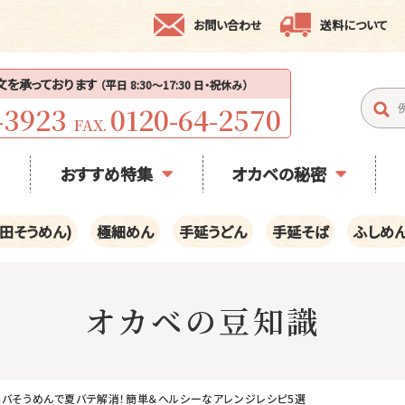
お問い合わせ
送料について
注文を承っております
（平日 8:30〜17:30 日・祝休み）
-3923
0120-64-2570
FAX.
おすすめ特集
オカベの秘密
田そうめん)
極細めん
手延うどん
手延そば
ふしめ
オカベの豆知識
バそうめんで夏バテ解消！簡単＆ヘルシーなアレンジレシピ5選