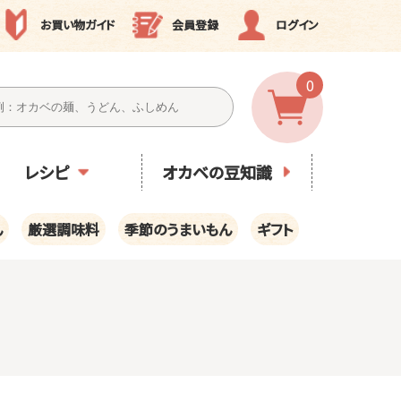
お買い物ガイド
会員登録
ログイン
0
レシピ
オカベの豆知識
ん
厳選調味料
季節のうまいもん
ギフト