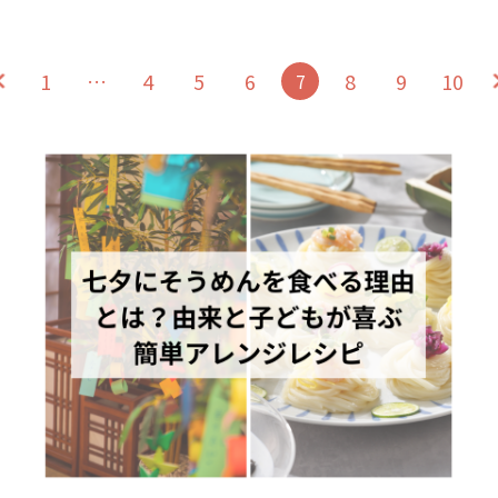
1
…
4
5
6
8
9
10
7