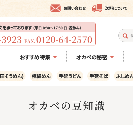
お問い合わせ
送料について
注文を承っております
（平日 8:30〜17:30 日・祝休み）
-3923
0120-64-2570
FAX.
おすすめ特集
オカベの秘密
田そうめん)
極細めん
手延うどん
手延そば
ふしめ
オカベの豆知識