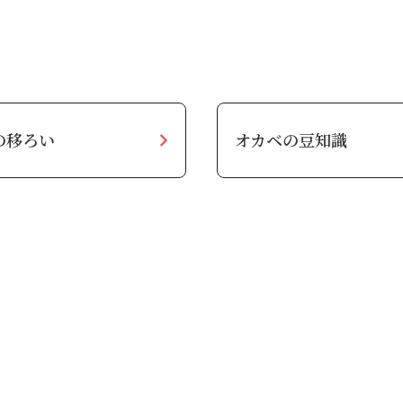
の移ろい
オカベの豆知識