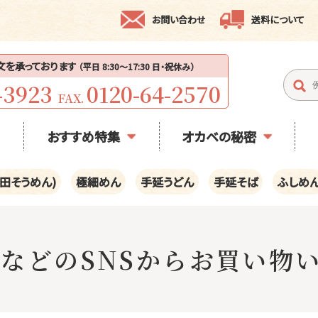
お問い合わせ
送料について
注文を承っております
（平日 8:30〜17:30 日・祝休み）
-3923
0120-64-2570
FAX.
おすすめ特集
オカベの秘密
田そうめん)
極細めん
手延うどん
手延そば
ふしめ
gramなどのSNSからお買い