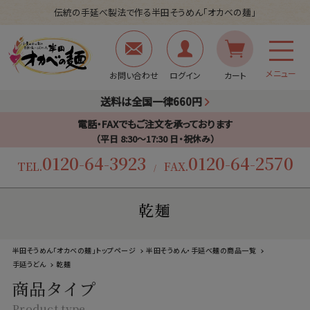
伝統の手延べ製法で作る半田そうめん「オカベの麺」
メニュー
お問い合わせ
ログイン
カート
送料は全国一律660円
電話・FAXでもご注文を承っております
（平日 8:30〜17:30 日・祝休み）
0120-64-3923
0120-64-2570
TEL.
FAX.
/
乾麺
半田そうめん「オカベの麺」トップページ
半田そうめん・手延べ麺の商品一覧
手延うどん
乾麺
商品タイプ
Product type