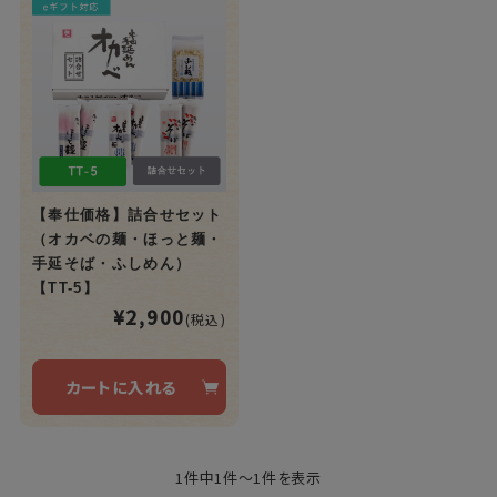
【奉仕価格】詰合せセット
（オカベの麺・ほっと麺・
手延そば・ふしめん）
【TT-5】
¥2,900
(税込)
カートに入れる
1件中1件～1件を表示