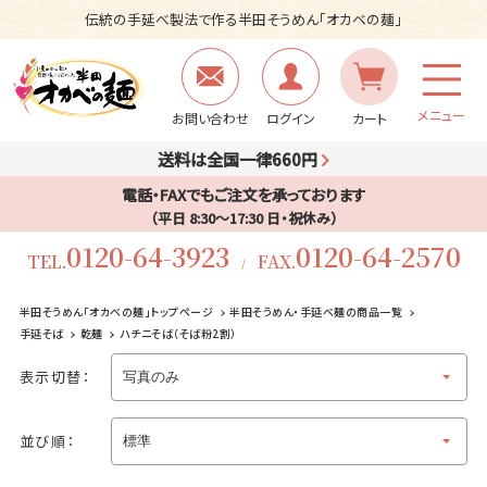
伝統の手延べ製法で作る半田そうめん「オカベの麺」
メニュー
お問い合わせ
ログイン
カート
送料は全国一律660円
電話・FAXでもご注文を承っております
（平日 8:30〜17:30 日・祝休み）
0120-64-3923
0120-64-2570
TEL.
FAX.
/
半田そうめん「オカベの麺」トップページ
半田そうめん・手延べ麺の商品一覧
手延そば
乾麺
ハチニそば（そば粉2割）
表示切替：
並び順：