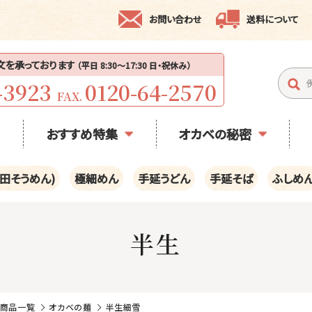
お問い合わせ
送料について
注文を承っております
（平日 8:30〜17:30 日・祝休み）
-3923
0120-64-2570
FAX.
おすすめ特集
オカベの秘密
田そうめん)
極細めん
手延うどん
手延そば
ふしめ
半生
の商品一覧
オカベの麺
半生細雪