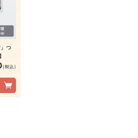
雪」つ
1】
0
(税込)