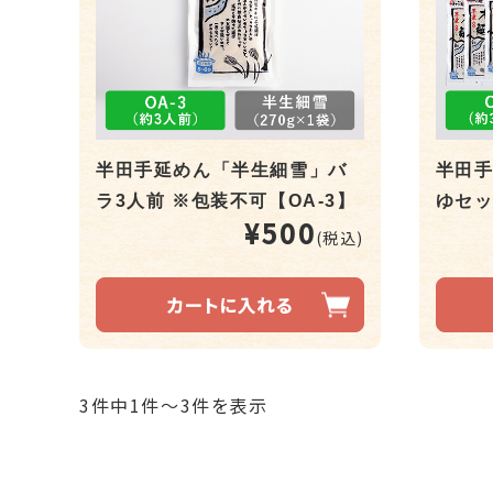
半田手延めん「半生細雪」バ
半田
ラ3人前 ※包装不可【OA-3】
ゆセッ
¥500
(税込)
カートに入れる
3件中1件～3件を表示