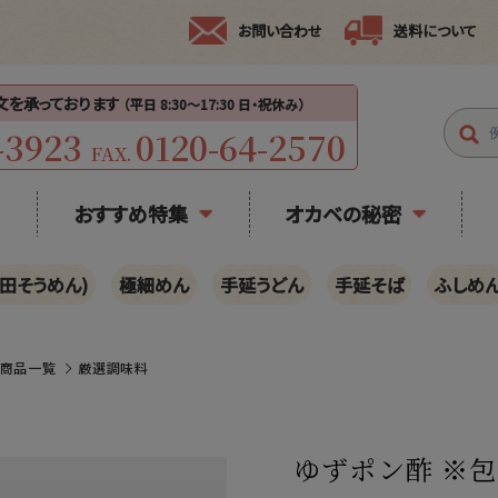
お問い合わせ
送料について
注文を承っております
（平日 8:30〜17:30 日・祝休み）
-3923
0120-64-2570
FAX.
おすすめ特集
オカベの秘密
田そうめん)
極細めん
手延うどん
手延そば
ふしめ
の商品一覧
厳選調味料
ゆずポン酢 ※包