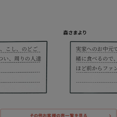
森さまより
さ、こし、のどご
実家へのお中元
つい、周りの人達
緒に食べるので
ほど前からファ
その他お客様の声一覧を見る