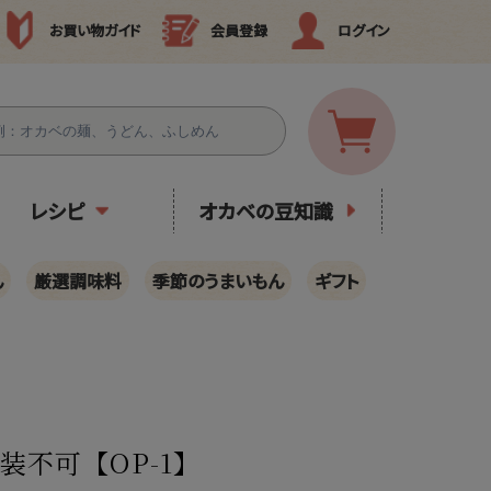
お買い物ガイド
会員登録
ログイン
レシピ
オカベの豆知識
ん
厳選調味料
季節のうまいもん
ギフト
装不可【OP-1】