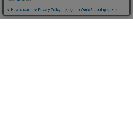
オカベのふしめんの特徴
もっちりとした歯ごたえがあり、
お味噌汁やサラダに大活躍
麺を製造する時に出来る麺の端を”ふしめん”と言います。少し平べ
ったいのでお味噌汁はもちろん、サラダではマカロニの代わりにお
使いいただけます。麺を乾燥・熟成させる時の麺の端なので、オカベ
の麺と同じくコシが強く、もっちりした食感がお楽しみいただけます。