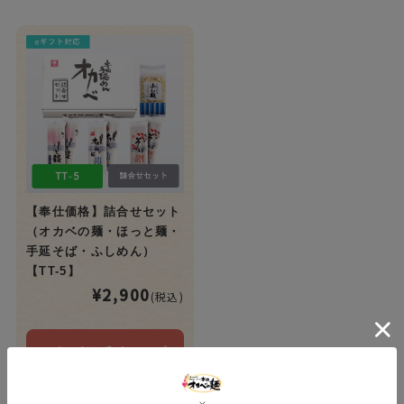
【奉仕価格】詰合せセット
（オカベの麺・ほっと麺・
手延そば・ふしめん）
【TT-5】
¥2,900
(税込)
カートに入れる