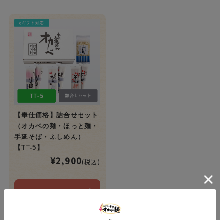
【奉仕価格】詰合せセット
（オカベの麺・ほっと麺・
手延そば・ふしめん）
【TT-5】
¥2,900
(税込)
カートに入れる