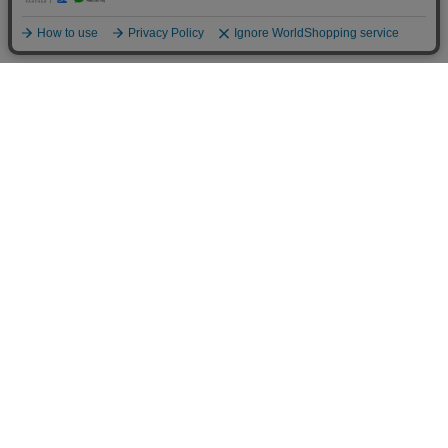
オカベのふしめんの特徴
もっちりとした歯ごたえがあり、
お味噌汁やサラダに大活躍
麺を製造する時に出来る麺の端を”ふしめん”と言います。少し平べ
ったいのでお味噌汁はもちろん、サラダではマカロニの代わりにお
使いいただけます。麺を乾燥・熟成させる時の麺の端なので、オカベ
の麺と同じくコシが強く、もっちりした食感がお楽しみいただけます。