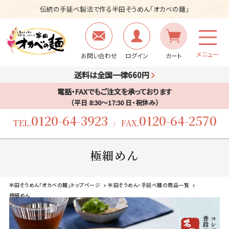
伝統の手延べ製法で作る半田そうめん「オカベの麺」
メニュー
お問い合わせ
ログイン
カート
送料は全国一律660円
電話・FAXでもご注文を承っております
（平日 8:30〜17:30 日・祝休み）
0120-64-3923
0120-64-2570
TEL.
FAX.
/
極細めん
半田そうめん「オカベの麺」トップページ
半田そうめん・手延べ麺の商品一覧
極細めん