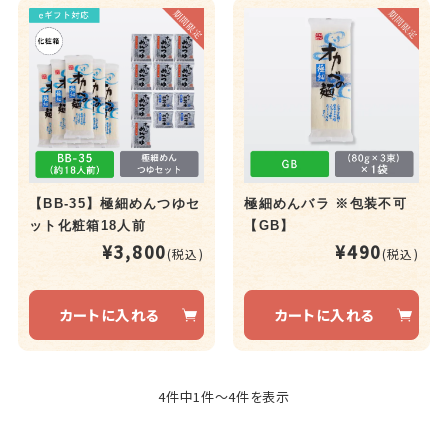
【BB-35】極細めんつゆセ
極細めんバラ ※包装不可
ット化粧箱18人前
【GB】
¥3,800
¥490
(税込)
(税込)
カートに入れる
カートに入れる
4件中1件～4件を表示