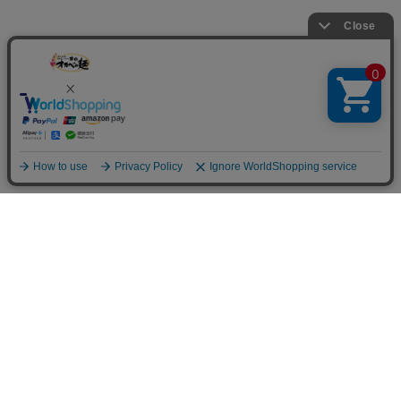
オカベの麺の特徴
手延べならではの強いコシと
ツルツルののど越し
オカベでは、徳島県の半田地域に約300年前から根付く伝統の半田
手延べ製法に加え、通常よりも水を多く使う”多加水製法”で麺を作
っています。そのため「オカベの麺」は歯を押し返してくるような力強
い弾力とコシの強さがありながら、舌触りがなめらかでツルツルの
のど越しがお楽しみいただけます。麺の太さが太かったり細かった