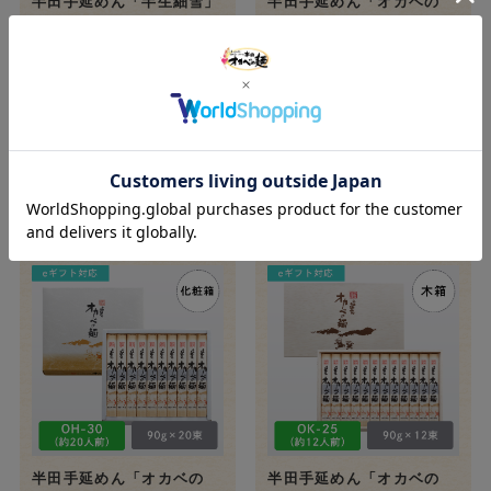
半田手延めん「半生細雪」
半田手延めん「オカベの
つゆセット30人前【OA-
麺」化粧箱13人前【OH-
2】
20】
¥5,500
¥2,700
(税込)
(税込)
カートに入れる
カートに入れる
半田手延めん「オカベの
半田手延めん「オカベの