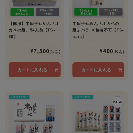
【徳用】半田手延めん「オ
半田手延めん「オカベの
カベの麺」54人前【TS-
麺」バラ ※包装不可【TS-
60】
bara】
¥7,500
¥490
(税込)
(税込)
カートに入れる
カートに入れる