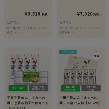
¥3,510
¥7,020
(税込)
(税込)
在庫なし
在庫なし
誠に申し訳ございませんが、ただ今
誠に申し訳ございませんが、ただ今
品切れ中です
品切れ中です
半田手延めん「オカベの
半田手延めん「オカベの
麺」と香る柚子つゆセット
麺」木箱15人前【KS-25】
【KYU-02】