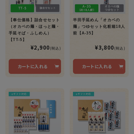
【奉仕価格】詰合せセット
半田手延めん「オカベの
（オカベの麺・ほっと麺・
麺」つゆセット化粧箱18人
手延そば・ふしめん）
前【A-35】
【TT-5】
¥2,900
¥3,800
(税込)
(税込)
カートに入れる
カートに入れる