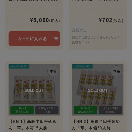
¥5,000
¥702
(税込)
(税込)
在庫なし
誠に申し訳ございませんが、ただ今
カートに入れる
品切れ中です
【HN-1】高級半田手延め
【HN-2】高級半田手延め
ん「華」木箱15人前
ん「華」木箱30人前