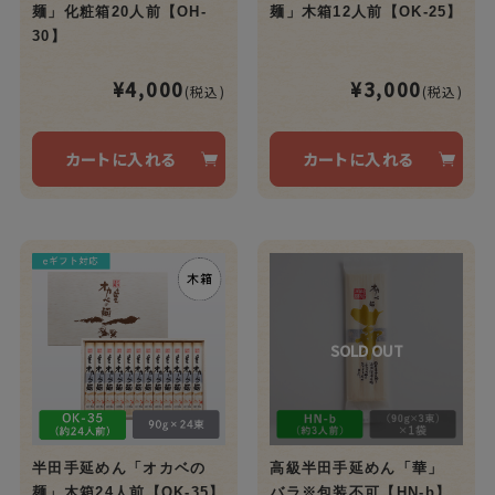
麺」化粧箱20人前【OH-
麺」木箱12人前【OK-25】
30】
¥4,000
¥3,000
(税込)
(税込)
カートに入れる
カートに入れる
半田手延めん「オカベの
高級半田手延めん「華」
麺」木箱24人前【OK-35】
バラ※包装不可【HN-b】