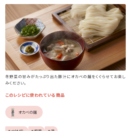
冬野菜の甘みがたっぷり出た豚汁にオカベの麺をくぐらせてお楽し
みください。
このレシピに使われている商品
オカベの麺
# つけダレ
# 和風
# 温