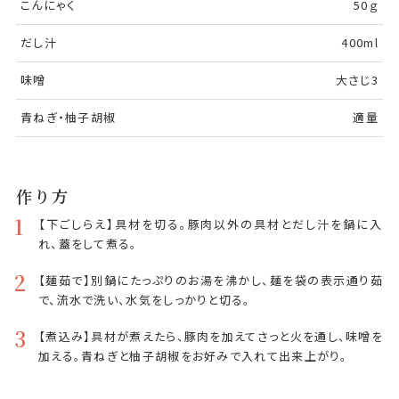
こんにゃく
50ｇ
だし汁
400ml
味噌
大さじ3
青ねぎ・柚子胡椒
適量
作り方
1
【下ごしらえ】具材を切る。豚肉以外の具材とだし汁を鍋に入
れ、蓋をして煮る。
2
【麺茹で】別鍋にたっぷりのお湯を沸かし、麺を袋の表示通り茹
で、流水で洗い、水気をしっかりと切る。
3
【煮込み】具材が煮えたら、豚肉を加えてさっと火を通し、味噌を
加える。青ねぎと柚子胡椒をお好みで入れて出来上がり。