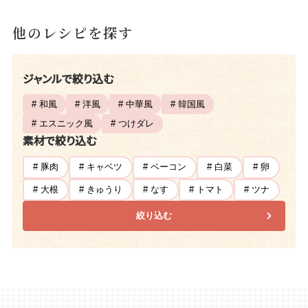
他のレシピを探す
ジャンルで絞り込む
# 和風
# 洋風
# 中華風
# 韓国風
# エスニック風
# つけダレ
素材で絞り込む
# 豚肉
# キャベツ
# ベーコン
# 白菜
# 卵
# 大根
# きゅうり
# なす
# トマト
# ツナ
絞り込む