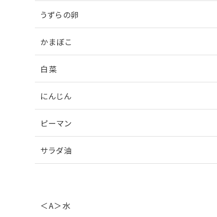
うずらの卵
かまぼこ
白菜
にんじん
ピーマン
サラダ油
＜A＞水