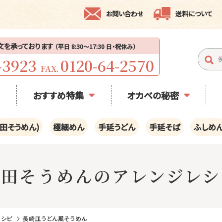
お問い合わせ
送料について
注文を承っております
（平日 8:30〜17:30 日・祝休み）
-3923
0120-64-2570
FAX.
おすすめ特集
オカベの秘密
田そうめん)
極細めん
手延うどん
手延そば
ふしめ
半田そうめんのアレンジレシ
レシピ
長崎皿うどん風そうめん