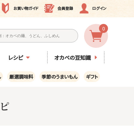
お買い物ガイド
会員登録
ログイン
0
レシピ
オカベの豆知識
ん
厳選調味料
季節のうまいもん
ギフト
ピ