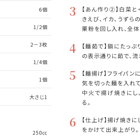
3
【あん作り②】白菜と
6個
きえび、イカ、うずら
1/2個
栗粉を回し入れ、全体
4
2－3枚
【麺茹で】鍋にたっぷ
の表示通りに茹で、流
1/4個
5
【麺揚げ】フライパン
1個
気を切った麺を入れ
中火で揚げ焼きにし
大さじ1
る。
6
【仕上げ】揚げ焼きに
をかけて出来上がり。
250㏄