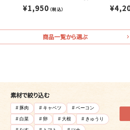
¥1,950
¥4,2
（税込）
商品一覧から選ぶ
素材で絞り込む
# 豚肉
# キャベツ
# ベーコン
# 白菜
# 卵
# 大根
# きゅうり
# なす
# トマト
# ツナ