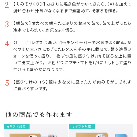
2
【肉みそづくり】牛ひき肉に焼き色がついてきたら、（A）を加えて
混ぜ合わせ汁気がなくなるまで煮詰めて、そぼろを作る。
3
【麺茹で】オカベの麺をたっぷりのお湯で茹で、茹で上がったら
冷水でもみ洗い、水気をよく切る。
4
【仕上げ】レタスは洗い、キッチンペーパーで水気をよく取る。食
べやすい大きさにちぎったレタスを手の平に載せて、麺を適量フ
ォークを使って盛り、一枚ずつ皿に盛り付け。肉そぼろを上に置
いて出来上がり。 ※色どりにプチトマトを1/4にカットして盛り
付けると華やかになります。
5
【盛り付けのコツ】麺は少なめに盛った方が肉みそがこぼれず
に食べやすいです。
他の商品でも作れます