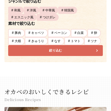
ジャンルで絞り込む
# 和風
# 洋風
# 中華風
# 韓国風
# エスニック風
# つけダレ
素材で絞り込む
# 豚肉
# キャベツ
# ベーコン
# 白菜
# 卵
# 大根
# きゅうり
# なす
# トマト
# ツナ
絞り込む
オカベのおいしくできるレシピ
Delicious Recipes