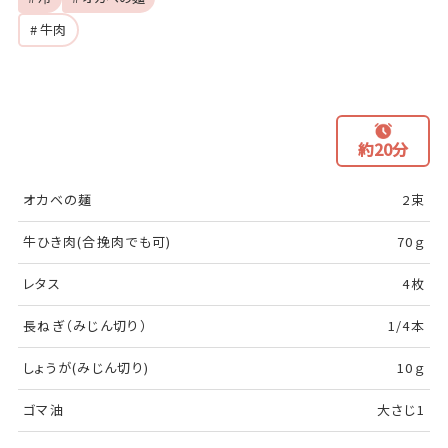
# 牛肉
約20分
オカベの麺
2束
牛ひき肉(合挽肉でも可)
70ｇ
レタス
4枚
長ねぎ（みじん切り）
1/4本
しょうが(みじん切り)
10ｇ
ゴマ油
大さじ1