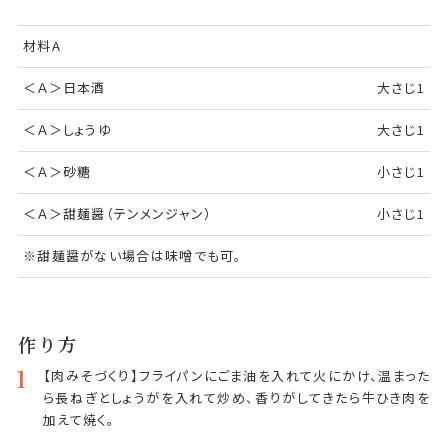
材料A
＜Ａ＞日本酒
大さじ1
＜Ａ＞しょうゆ
大さじ1
＜Ａ＞砂糖
小さじ1
＜Ａ＞甜麺醤（テンメンジャン）
小さじ1
※甜麺醤がない場合は味噌でも可。
作り方
1
【肉みそづくり】フライパンにごま油を入れて火にかけ、温まった
ら長ねぎとしょうがを入れて炒め、香りがしてきたら牛ひき肉を
加えて焼く。